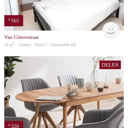
565
€
finde
Van Cittersstraat
2
16 m
· 1 kamer · Vanaf ? - Onbepaalde tijd
DELEN
520
€