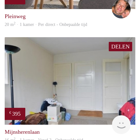
Bj Bj
Pleinweg
2
20 m
· 1 kamer · Per direct - Onbepaalde tijd
DELEN
395
€
finde
Mijnsherenlaan
2