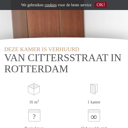
OK!
We gebruiken
cookies
voor de beste service
DEZE KAMER IS VERHUURD
VAN CITTERSSTRAAT IN
ROTTERDAM
2
16 m
1 kamer
∞
?