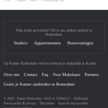
16 m
· 1 kamer · Vanaf ? - Onbepaalde tijd
Niks leuks gevonden? Dit is ons andere aanbod in
Rotterdam:
Studio's
Appartementen
Huurwoningen
Op Kamer Rotterdam vind en verhuur je makkelijk je Kamer
Over ons
Contact
Faq
Voor Makelaars
Partners
Gratis je Kamer aanbieden in Rotterdam
© 2026 - Kamer Rotterdam - KvK nr. 02094127 –
Nederland
Voorwaarden & privacy
Disclaimer
Spam & nep-accounts