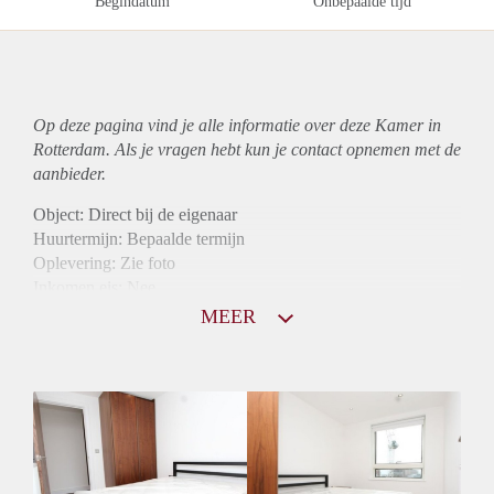
Begindatum
Onbepaalde tijd
Op deze pagina vind je alle informatie over deze Kamer in
Rotterdam. Als je vragen hebt kun je contact opnemen met de
aanbieder.
Object: Direct bij de eigenaar
Huurtermijn: Bepaalde termijn
Oplevering: Zie foto
Inkomen eis: Nee
Borg: 1 maand
MEER
Bemiddeling kosten: Nee
Internet: Ja
Gedeelde keuken: Ja
Gedeelde Douche: Ja
Gedeelde woonkamer: Ja
Huisgenoten: Ja