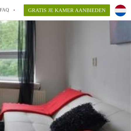
FAQ
GRATIS JE KAMER AANBIEDEN
 gemeente als ik een kamer huur in
el een kamer vind?
emiddeld in Rotterdam?
kan ik het beste wonen als student?
erdam?