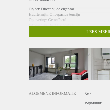
Object: Direct bij de eigenaar
Huurtermijn: Onbepaalde termijn
Oplevering: Gestoffeerd
Inkomen eis: Ja 3,1 x bruto huur
Garantiestelling mogelijk: Ja
LEES MEER
Borg: 1 maand
Bemiddeling kosten: Nee
Internet: Ja
Gedeelde keuken: Nee
Gedeelde Douche: Nee
Gedeelde woonkamer: Nee
Huisgenoten: Nee
Geslacht huisgenoten: N.v.t.
ALGEMENE INFORMATIE
Stad
Wijk/buurt: