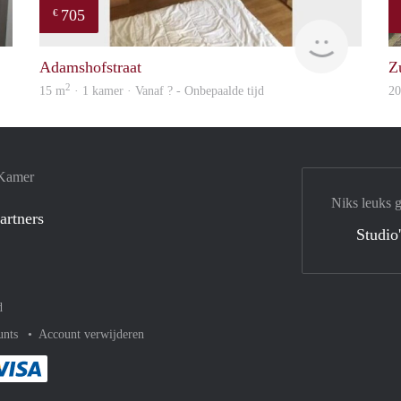
705
€
rent
finder
Adamshofstraat
Z
2
15 m
· 1 kamer · Vanaf ? - Onbepaalde tijd
2
 Kamer
Niks leuks 
artners
Studio
d
unts
Account verwijderen
met Paypal
kelijk af met Mastercard
ent gemakkelijk af met Meastro
Je rekent gemakkelijk af met Visa