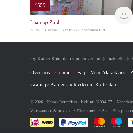
559
€
Laan op Zuid
2
24 m
· 1 kamer · Vanaf ? - Onbepaalde tijd
Op Kamer Rotterdam vind en verhuur je makkelijk je
Over ons
Contact
Faq
Voor Makelaars
P
Gratis je Kamer aanbieden in Rotterdam
© 2026 - Kamer Rotterdam - KvK nr. 02094127 –
Nederlan
Voorwaarden & privacy
Disclaimer
Spam & nep-acco
Je rekent gemakkelijk af 
Je rekent gemak
Je rek