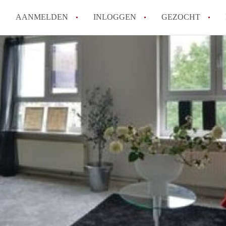
AANMELDEN
INLOGGEN
GEZOCHT
Moet ik mij inschrijven bij de
Rotterdam?
Hoe groot is de kans dat ik sn
Wat kost een studentenkamer g
In welke wijken van Rotterdam 
Hoe vind ik een kamer in Rott
Alle veelgestelde vragen