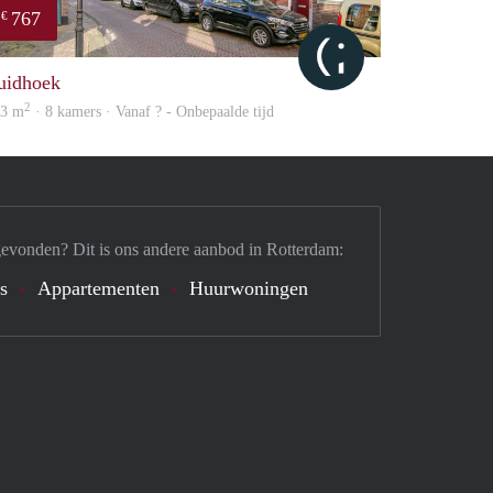
767
€
Citylife
uidhoek
2
03 m
· 8 kamers · Vanaf ? - Onbepaalde tijd
gevonden? Dit is ons andere aanbod in Rotterdam:
's
Appartementen
Huurwoningen