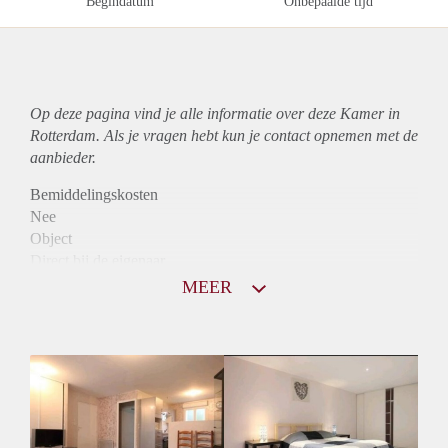
Begindatum
Onbepaalde tijd
Op deze pagina vind je alle informatie over deze Kamer in
Rotterdam. Als je vragen hebt kun je contact opnemen met de
aanbieder.
Bemiddelingskosten
Nee
Object
Direct bij de eigenaar
Borg
MEER
800
Garantiestelling
Mogelijk
Huurtoeslag
Mogelijk
Inkomen eis
2,6 X De bruto huur