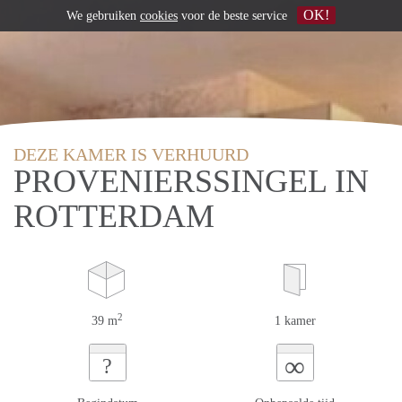
OK!
We gebruiken
cookies
voor de beste service
DEZE KAMER IS VERHUURD
PROVENIERSSINGEL IN
ROTTERDAM
2
39 m
1 kamer
∞
?