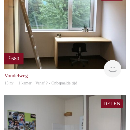
680
€
finde
Vondelweg
2
15 m
· 1 kamer · Vanaf ? - Onbepaalde tijd
DELEN