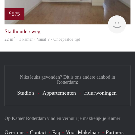
575
€
finde
Stadhoudersweg
2
22 m
· 1 kamer · Vanaf ? - Onbepaalde tijd
Niks leuks gevonden? Dit is ons andere aanbod in
Rotterdam:
Studio's
Appartementen
Huurwoningen
Op Kamer Rotterdam vind en verhuur je makkelijk je Kamer
Over ons
Contact
Faq
Voor Makelaars
Partners