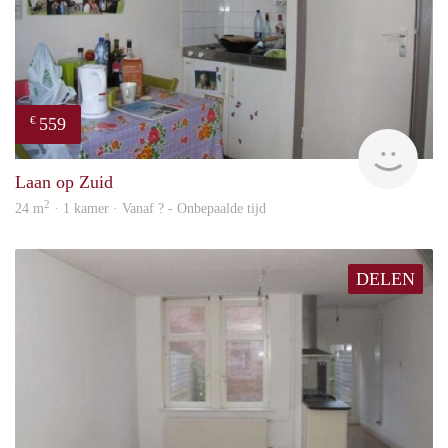
559
€
rent
Laan op Zuid
2
24 m
· 1 kamer · Vanaf ? - Onbepaalde tijd
DELEN