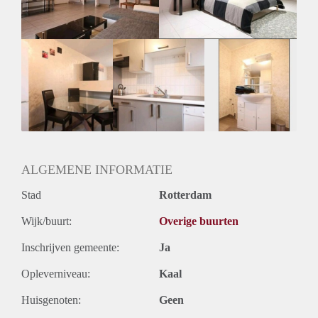
Huurtermijn
Onbepaalde termijn
Oplevering
Gestoffeerd
ALGEMENE INFORMATIE
Stad
Rotterdam
Wijk/buurt:
Overige buurten
Inschrijven gemeente:
Ja
Opleverniveau:
Kaal
Huisgenoten:
Geen