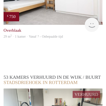
750
€
Woni
Overblaak
2
29 m
· 1 kamer · Vanaf ? - Onbepaalde tijd
53 KAMERS VERHUURD IN DE WIJK / BUURT
STADSDRIEHOEK IN ROTTERDAM
VERHUURD