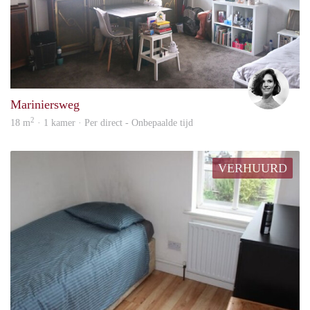
Laur
Mariniersweg
2
18 m
· 1 kamer · Per direct - Onbepaalde tijd
VERHUURD