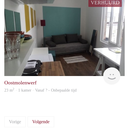
VERHUURD
rent
Oostmolenwerf
2
23 m
· 1 kamer · Vanaf ? - Onbepaalde tijd
Vorige
Volgende