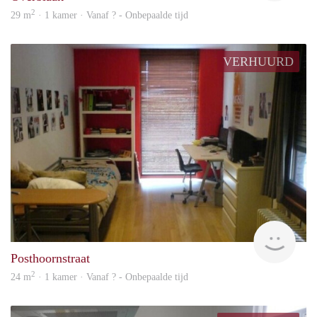
2
29 m
· 1 kamer · Vanaf ? - Onbepaalde tijd
VERHUURD
rent
Posthoornstraat
2
24 m
· 1 kamer · Vanaf ? - Onbepaalde tijd