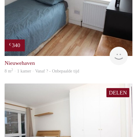
340
€
rent
Nieuwehaven
2
8 m
· 1 kamer · Vanaf ? - Onbepaalde tijd
DELEN