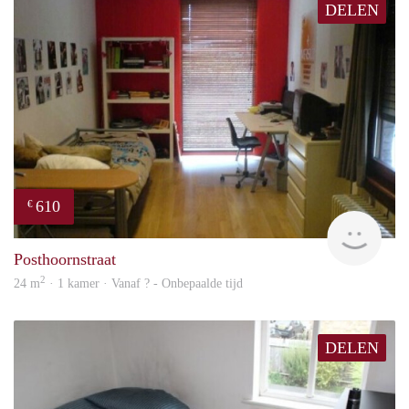
DELEN
610
€
finde
Posthoornstraat
2
24 m
· 1 kamer · Vanaf ? - Onbepaalde tijd
DELEN