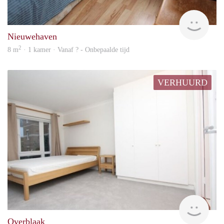
rent
Nieuwehaven
2
8 m
· 1 kamer · Vanaf ? - Onbepaalde tijd
VERHUURD
rent
Overblaak