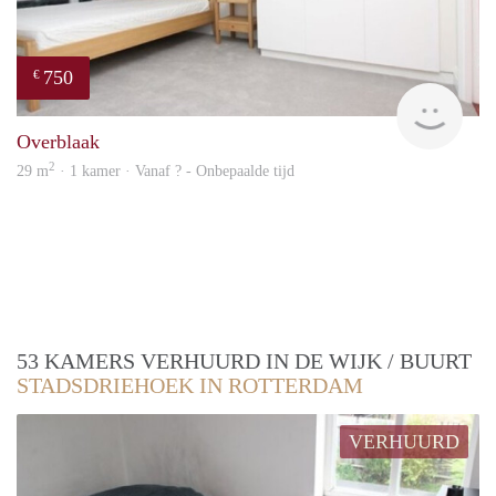
750
€
Woni
Overblaak
2
29 m
· 1 kamer · Vanaf ? - Onbepaalde tijd
53 KAMERS VERHUURD IN DE WIJK / BUURT
STADSDRIEHOEK IN ROTTERDAM
VERHUURD