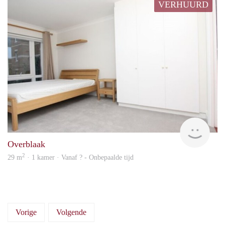
VERHUURD
Woni
Overblaak
2
29 m
· 1 kamer · Vanaf ? - Onbepaalde tijd
Vorige
Volgende