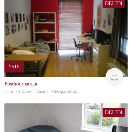
DELEN
610
€
finde
Posthoornstraat
2
24 m
· 1 kamer · Vanaf ? - Onbepaalde tijd
DELEN