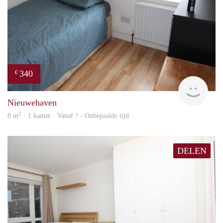
340
€
rent
Nieuwehaven
2
8 m
· 1 kamer · Vanaf ? - Onbepaalde tijd
DELEN