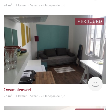
2
24 m
· 1 kamer · Vanaf ? - Onbepaalde tijd
VERHUURD
rent
Oostmolenwerf
2
23 m
· 1 kamer · Vanaf ? - Onbepaalde tijd