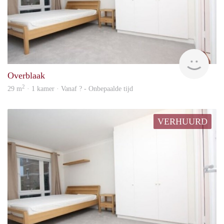
rent
Overblaak
2
29 m
· 1 kamer · Vanaf ? - Onbepaalde tijd
VERHUURD