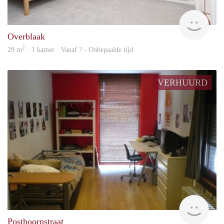
rent
Overblaak
2
29 m
· 1 kamer · Vanaf ? - Onbepaalde tijd
VERHUURD
rent
Posthoornstraat