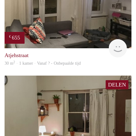
655
€
finde
Atjehstraat
2
30 m
· 1 kamer · Vanaf ? - Onbepaalde tijd
DELEN