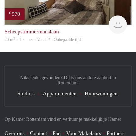
570
€
Woni
Scheepstimmermanslaan
2
20 m
· 1 kamer · Vanaf ? - Onbepaalde tijd
Niks leuks gevonden? Dit is ons andere aanbod in
Rotterdam:
Studio's
Appartementen
Huurwoningen
Op Kamer Rotterdam vind en verhuur je makkelijk je Kamer
Over ons
Contact
Faq
Voor Makelaars
Partners