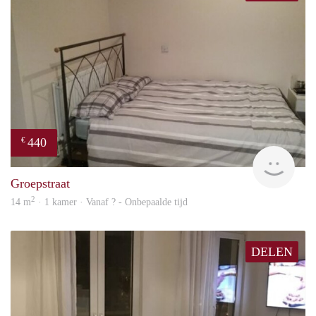
440
€
rent
Groepstraat
2
14 m
· 1 kamer · Vanaf ? - Onbepaalde tijd
DELEN