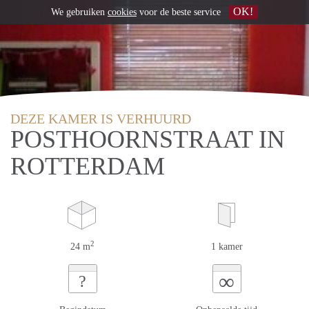
OK!
We gebruiken
cookies
voor de beste service
DEZE KAMER IS VERHUURD
POSTHOORNSTRAAT IN
ROTTERDAM
2
24 m
1 kamer
∞
?