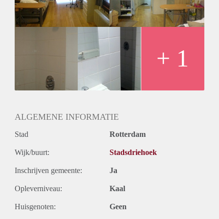
Huurtermijn
Onbepaalde termijn
Oplevering
Gestoffeerd
+ 1
ALGEMENE INFORMATIE
Stad
Rotterdam
Wijk/buurt:
Stadsdriehoek
Inschrijven gemeente:
Ja
Opleverniveau:
Kaal
Huisgenoten:
Geen