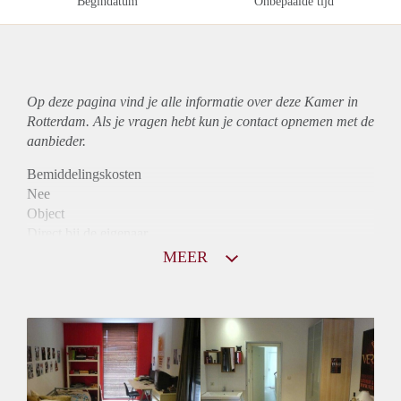
Begindatum
Onbepaalde tijd
Op deze pagina vind je alle informatie over deze Kamer in
Rotterdam. Als je vragen hebt kun je contact opnemen met de
aanbieder.
Bemiddelingskosten
Nee
Object
Direct bij de eigenaar
Borg
MEER
585
Garantiestelling
Mogelijk
Huurtoeslag
Mogelijk
Inkomen eis
2,7 X Maandhuur Bruto