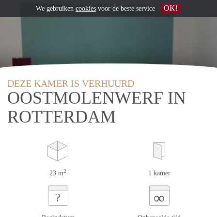
OK!
We gebruiken
cookies
voor de beste service
DEZE KAMER IS VERHUURD
OOSTMOLENWERF IN
ROTTERDAM
2
23 m
1 kamer
∞
?