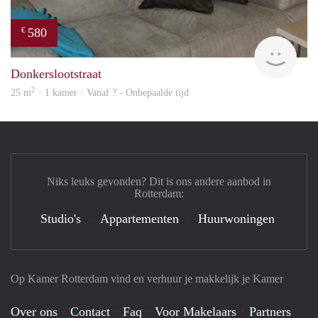
580
€
Woni
Donkerslootstraat
2
25 m
· 1 kamer · Vanaf ? - Onbepaalde tijd
Niks leuks gevonden? Dit is ons andere aanbod in
Rotterdam:
Studio's
Appartementen
Huurwoningen
Op Kamer Rotterdam vind en verhuur je makkelijk je Kamer
Over ons
Contact
Faq
Voor Makelaars
Partners