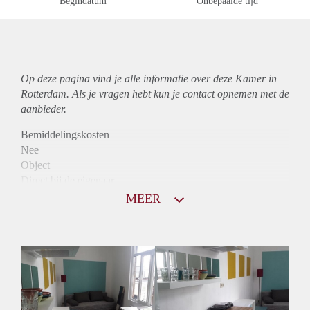
Begindatum
Onbepaalde tijd
Op deze pagina vind je alle informatie over deze Kamer in
Rotterdam. Als je vragen hebt kun je contact opnemen met de
aanbieder.
Bemiddelingskosten
Nee
Object
Direct bij de eigenaar
Borg
MEER
550
Garantiestelling
Mogelijk
Huurtoeslag
Mogelijk
Inkomen eis
2,8 X Maandhuur Bruto