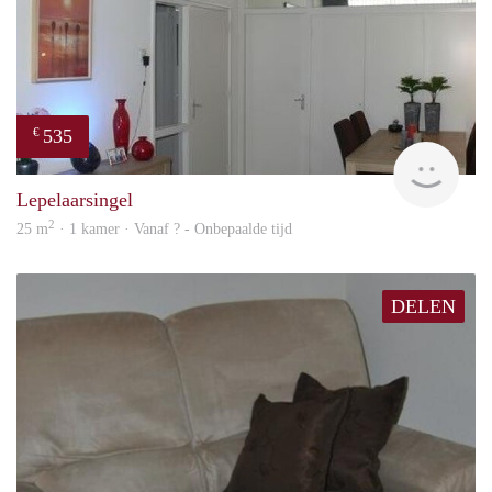
535
€
finde
Lepelaarsingel
2
25 m
· 1 kamer · Vanaf ? - Onbepaalde tijd
DELEN