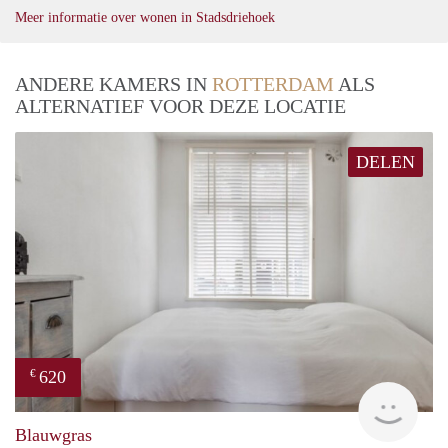
Meer informatie over wonen in Stadsdriehoek
ANDERE KAMERS IN
ROTTERDAM
ALS
ALTERNATIEF VOOR DEZE LOCATIE
DELEN
620
€
Woni
Blauwgras