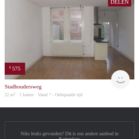
DELEN
575
€
finde
Stadhoudersweg
2
22 m
· 1 kamer · Vanaf ? - Onbepaalde tijd
Niks leuks gevonden? Dit is ons andere aanbod in
Rotterdam: