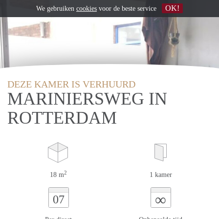
OK!
We gebruiken
cookies
voor de beste service
DEZE KAMER IS VERHUURD
MARINIERSWEG IN
ROTTERDAM
2
18 m
1 kamer
∞
07