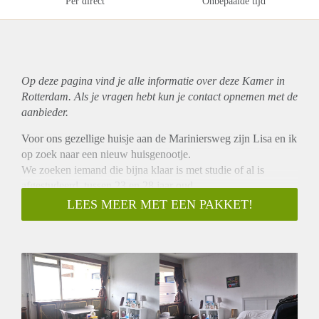
Per direct
Onbepaalde tijd
Op deze pagina vind je alle informatie over deze Kamer in
Rotterdam. Als je vragen hebt kun je contact opnemen met de
aanbieder.
Voor ons gezellige huisje aan de Mariniersweg zijn Lisa en ik
op zoek naar een nieuw huisgenootje.
We zoeken iemand die bijna klaar is met studie of al is
afgestudeerd, tussen 23 en 28 jaar oud.
We houden van een schoon en opgeruimd huis, doen lekker
LEES MEER MET EEN PAKKET!
ons eigen ding en eten af en toe samen. De kamer heeft erg
veel licht en zit niet aan de straatzijde.
Verder delen we de keuken, badkamer en het balkon. Stuur
me even een berichtje als je geïnteresseerd bent dan plannen
we een bezichtiging.