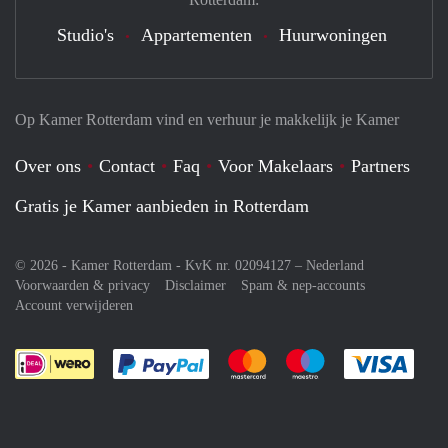
Studio's
Appartementen
Huurwoningen
Op Kamer Rotterdam vind en verhuur je makkelijk je Kamer
Over ons
Contact
Faq
Voor Makelaars
Partners
Gratis je Kamer aanbieden in Rotterdam
© 2026 - Kamer Rotterdam - KvK nr. 02094127 –
Nederland
Voorwaarden & privacy
Disclaimer
Spam & nep-accounts
Account verwijderen
Je rekent gemakkelijk af met Paypal
Je rekent gemakkelijk af met M
Je rekent gemakkelij
Je re