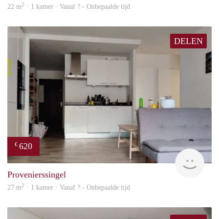
2
22 m
· 1 kamer · Vanaf ? - Onbepaalde tijd
DELEN
620
€
finde
Provenierssingel
2
27 m
· 1 kamer · Vanaf ? - Onbepaalde tijd