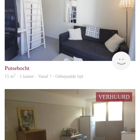
rent
Putsebocht
2
15 m
· 1 kamer · Vanaf ? - Onbepaalde tijd
VERHUURD