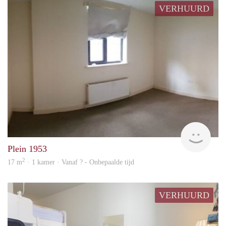
VERHUURD
rent
Plein 1953
2
17 m
· 1 kamer · Vanaf ? - Onbepaalde tijd
VERHUURD