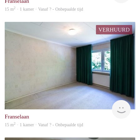
Franselaan
2
15 m
· 1 kamer · Vanaf ? - Onbepaalde tijd
VERHUURD
rent
Franselaan
2
15 m
· 1 kamer · Vanaf ? - Onbepaalde tijd