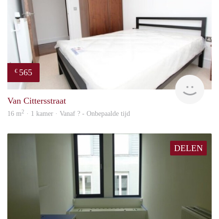
565
€
rent
Van Cittersstraat
2
16 m
· 1 kamer · Vanaf ? - Onbepaalde tijd
DELEN