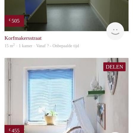
505
€
rent
Korfmakersstraat
2
15 m
· 1 kamer · Vanaf ? - Onbepaalde tijd
DELEN
455
€