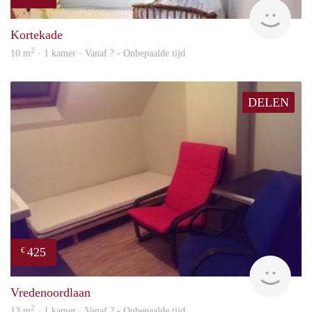
rent
Kortekade
2
10 m
· 1 kamer · Vanaf ? - Onbepaalde tijd
DELEN
425
€
rent
Vredenoordlaan
2
13 m
· 1 kamer · Vanaf ? - Onbepaalde tijd