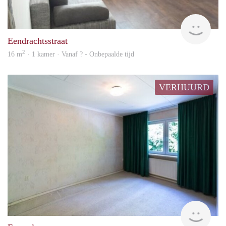
rent
Eendrachtsstraat
2
16 m
· 1 kamer · Vanaf ? - Onbepaalde tijd
VERHUURD
rent