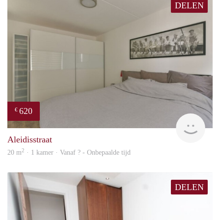
DELEN
620
€
Woni
Aleidisstraat
2
20 m
· 1 kamer · Vanaf ? - Onbepaalde tijd
DELEN