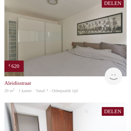
DELEN
620
€
Woni
Aleidisstraat
2
20 m
· 1 kamer · Vanaf ? - Onbepaalde tijd
DELEN