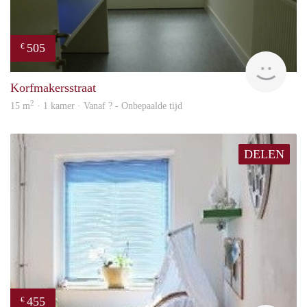
505
€
rent
Korfmakersstraat
2
15 m
· 1 kamer · Vanaf ? - Onbepaalde tijd
DELEN
455
€