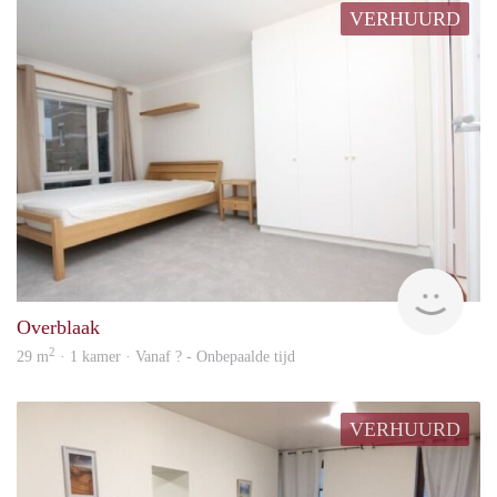
VERHUURD
finde
Overblaak
2
29 m
· 1 kamer · Vanaf ? - Onbepaalde tijd
VERHUURD