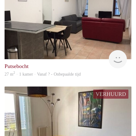
finde
Putsebocht
2
27 m
· 1 kamer · Vanaf ? - Onbepaalde tijd
VERHUURD