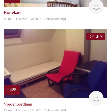
rent
Kortekade
2
10 m
· 1 kamer · Vanaf ? - Onbepaalde tijd
DELEN
425
€
rent
Vredenoordlaan
2
13 m
· 1 kamer · Vanaf ? - Onbepaalde tijd