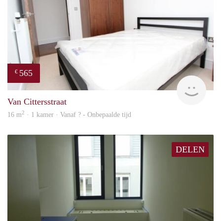
565
€
rent
Van Cittersstraat
2
16 m
· 1 kamer · Vanaf ? - Onbepaalde tijd
DELEN