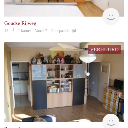
finde
Goudse Rijweg
2
13 m
· 1 kamer · Vanaf ? - Onbepaalde tijd
VERHUURD
finde