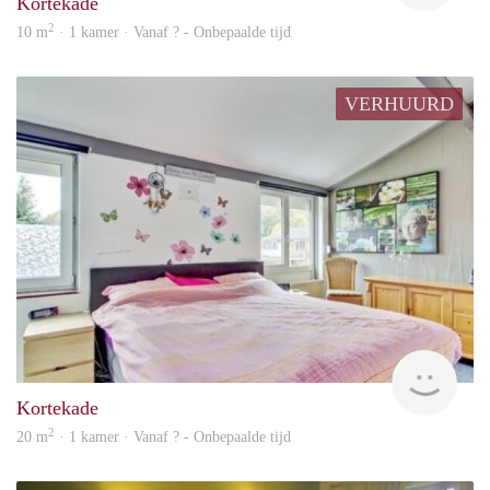
Kortekade
2
10 m
· 1 kamer · Vanaf ? - Onbepaalde tijd
VERHUURD
rent
Kortekade
2
20 m
· 1 kamer · Vanaf ? - Onbepaalde tijd