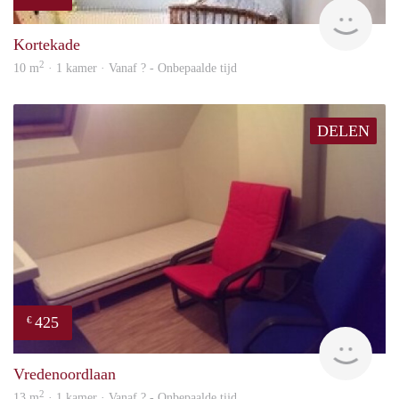
rent
Kortekade
2
10 m
· 1 kamer · Vanaf ? - Onbepaalde tijd
DELEN
425
€
rent
Vredenoordlaan
2
13 m
· 1 kamer · Vanaf ? - Onbepaalde tijd