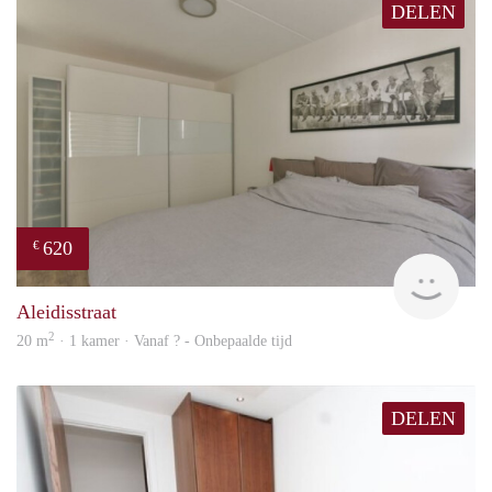
DELEN
620
€
Woni
Aleidisstraat
2
20 m
· 1 kamer · Vanaf ? - Onbepaalde tijd
DELEN