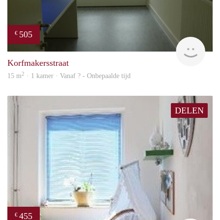
505
€
rent
Korfmakersstraat
2
15 m
· 1 kamer · Vanaf ? - Onbepaalde tijd
DELEN
455
€