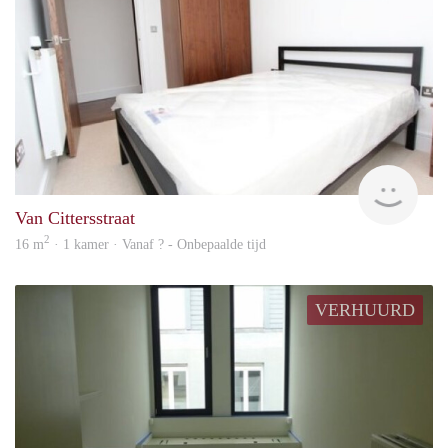
rent
Van Cittersstraat
2
16 m
· 1 kamer · Vanaf ? - Onbepaalde tijd
VERHUURD