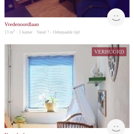
rent
Vredenoordlaan
2
13 m
· 1 kamer · Vanaf ? - Onbepaalde tijd
VERHUURD
rent