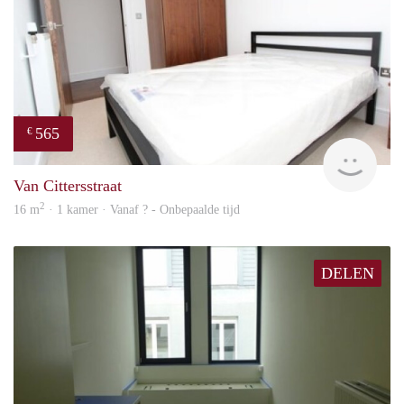
565
€
rent
Van Cittersstraat
2
16 m
· 1 kamer · Vanaf ? - Onbepaalde tijd
DELEN