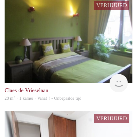
VERHUURD
rent
Claes de Vrieselaan
2
28 m
· 1 kamer · Vanaf ? - Onbepaalde tijd
VERHUURD