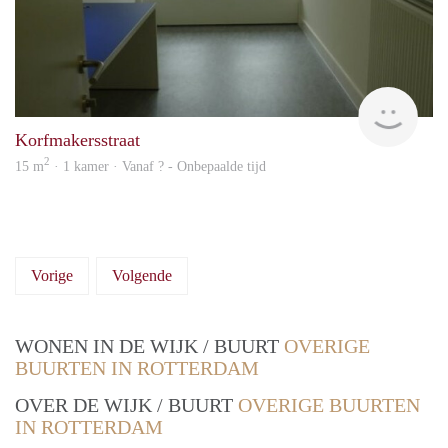
rent
Korfmakersstraat
2
15 m
· 1 kamer · Vanaf ? - Onbepaalde tijd
Vorige
Volgende
WONEN IN DE WIJK / BUURT
OVERIGE
BUURTEN IN ROTTERDAM
OVER DE WIJK / BUURT
OVERIGE BUURTEN
IN ROTTERDAM