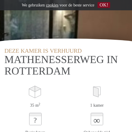
OK!
We gebruiken
cookies
voor de beste service
DEZE KAMER IS VERHUURD
MATHENESSERWEG IN
ROTTERDAM
2
35 m
1 kamer
∞
?