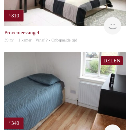
810
€
finde
Provenierssingel
2
39 m
· 1 kamer · Vanaf ? - Onbepaalde tijd
DELEN
340
€
rent