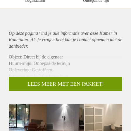
Begindatum
Onbepaalde tijd
Op deze pagina vind je alle informatie over deze Kamer in
Rotterdam. Als je vragen hebt kun je contact opnemen met de
aanbieder.
Object: Direct bij de eigenaar
Huurtermijn: Onbepaalde termijn
Oplevering: Gestoffeerd
Inkomen eis: Ja 2,9 x bruto huur
Garantiestelling mogelijk: Ja
LEES MEER MET EEN PAKKET!
Borg: 1 maand
Bemiddeling kosten: Nee
Internet: Ja
Gedeelde keuken: Nee
Gedeelde Douche: Nee
Gedeelde woonkamer: Nee
Huisgenoten: Nee