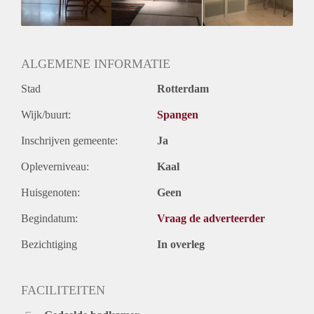
Geslacht huisgenoten: N.v.t.
ALGEMENE INFORMATIE
Stad
Rotterdam
Wijk/buurt:
Spangen
Inschrijven gemeente:
Ja
Opleverniveau:
Kaal
Huisgenoten:
Geen
Begindatum:
Vraag de adverteerder
Bezichtiging
In overleg
FACILITEITEN