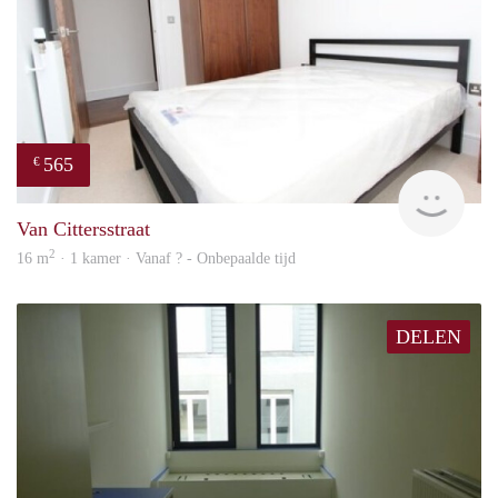
565
€
rent
Van Cittersstraat
2
16 m
· 1 kamer · Vanaf ? - Onbepaalde tijd
DELEN