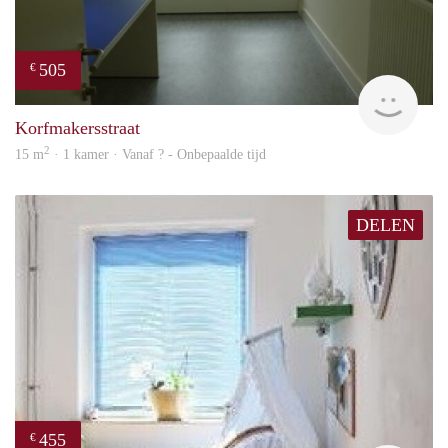
505
€
rent
Korfmakersstraat
2
15 m
· 1 kamer · Vanaf ? - Onbepaalde tijd
DELEN
455
€