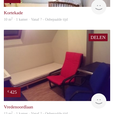
rent
Kortekade
2
10 m
· 1 kamer · Vanaf ? - Onbepaalde tijd
DELEN
425
€
rent
Vredenoordlaan
2
13 m
· 1 kamer · Vanaf ? - Onbepaalde tijd