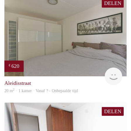
DELEN
620
€
Woni
Aleidisstraat
2
20 m
· 1 kamer · Vanaf ? - Onbepaalde tijd
DELEN