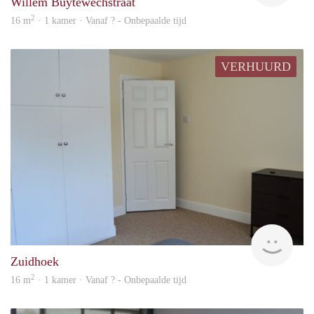
Willem Buytewechstraat
2
16 m
· 1 kamer · Vanaf ? - Onbepaalde tijd
VERHUURD
Woni
Zuidhoek
2
16 m
· 1 kamer · Vanaf ? - Onbepaalde tijd