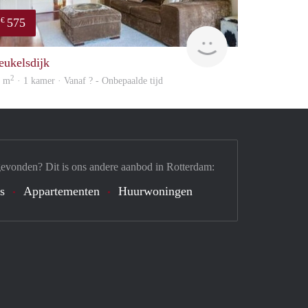
575
€
Woning
eukelsdijk
2
6 m
· 1 kamer · Vanaf ? - Onbepaalde tijd
gevonden? Dit is ons andere aanbod in Rotterdam:
's
Appartementen
Huurwoningen