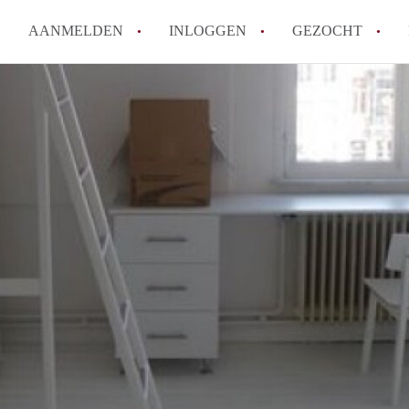
AANMELDEN
INLOGGEN
GEZOCHT
Moet ik mij inschrijven bij de
Rotterdam?
Hoe groot is de kans dat ik sn
Wat kost een studentenkamer g
In welke wijken van Rotterdam 
Hoe vind ik een kamer in Rott
Alle veelgestelde vragen