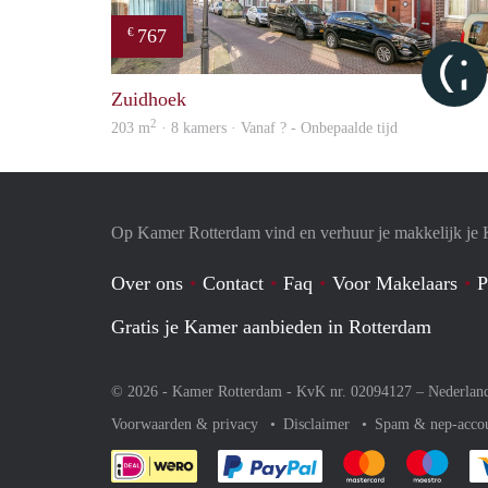
767
€
Zuidhoek
2
203 m
· 8 kamers · Vanaf ? - Onbepaalde tijd
Op Kamer Rotterdam vind en verhuur je makkelijk je
Over ons
Contact
Faq
Voor Makelaars
P
Gratis je Kamer aanbieden in Rotterdam
© 2026 - Kamer Rotterdam - KvK nr. 02094127 –
Nederlan
Voorwaarden & privacy
Disclaimer
Spam & nep-acco
Je rekent gemakkelijk af 
Je rekent gemak
Je rek