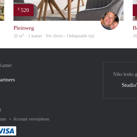
520
€
Citylife
Bj Bj
Pleinweg
B
2
20 m
· 1 kamer · Per direct - Onbepaalde tijd
2
 Kamer
Niks leuks 
artners
Studio
d
unts
Account verwijderen
met Paypal
kelijk af met Mastercard
ent gemakkelijk af met Meastro
Je rekent gemakkelijk af met Visa