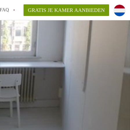
FAQ
GRATIS JE KAMER AANBIEDEN
 gemeente als ik een kamer huur in
el een kamer vind?
emiddeld in Rotterdam?
kan ik het beste wonen als student?
erdam?