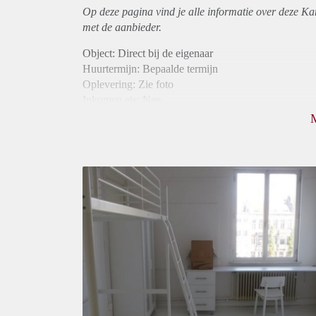
Op deze pagina vind je alle informatie over deze K
met de aanbieder.
Object: Direct bij de eigenaar
Huurtermijn: Bepaalde termijn
Oplevering: Zie foto
Inkomen eis: Nee
Borg: 1 maand
Bemiddeling kosten: Nee
Internet: Ja
Gedeelde keuken: Ja
Gedeelde Douche: Ja
Gedeelde woonkamer: Ja
Huisgenoten: Ja
Geslacht huisgenoten: Gemengd