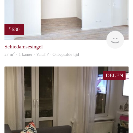
630
€
finde
Schiedamsesingel
2
27 m
· 1 kamer · Vanaf ? - Onbepaalde tijd
DELEN