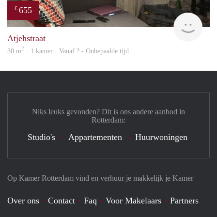
655
€
Woni
Atjehstraat
2
30 m
· 1 kamer · Vanaf ? - Onbepaalde tijd
Niks leuks gevonden? Dit is ons andere aanbod in
Rotterdam:
Studio's
Appartementen
Huurwoningen
Op Kamer Rotterdam vind en verhuur je makkelijk je Kamer
Over ons
Contact
Faq
Voor Makelaars
Partners