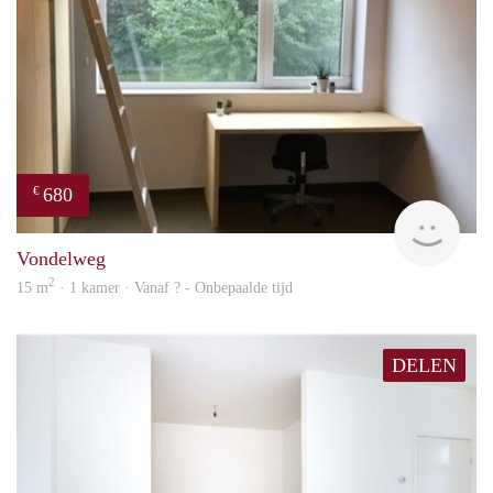
680
€
rent
Vondelweg
2
15 m
· 1 kamer · Vanaf ? - Onbepaalde tijd
DELEN