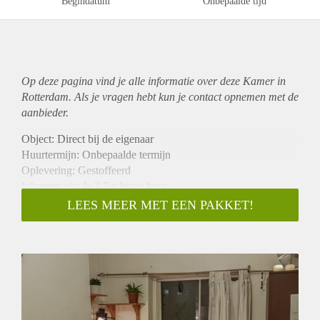
Begindatum
Onbepaalde tijd
Op deze pagina vind je alle informatie over deze Kamer in
Rotterdam. Als je vragen hebt kun je contact opnemen met de
aanbieder.
Object: Direct bij de eigenaar
Huurtermijn: Onbepaalde termijn
Oplevering: Gestoffeerd
Inkomen eis: Ja 2,7 x bruto huur
Garantiestelling mogelijk: Ja
LEES MEER MET EEN PAKKET!
Borg: 1 maand
Bemiddeling kosten: Nee
Internet: Ja
Gedeelde keuken: Nee
Gedeelde Douche: Nee
Gedeelde woonkamer: Nee
Huisgenoten: Nee