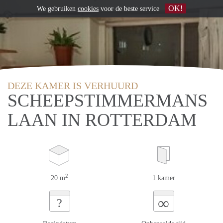
OK!
We gebruiken
cookies
voor de beste service
DEZE KAMER IS VERHUURD
SCHEEPSTIMMERMANS
LAAN IN ROTTERDAM
2
20 m
1 kamer
∞
?