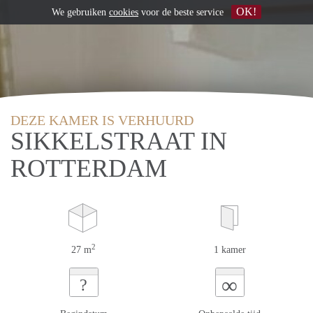
OK!
We gebruiken
cookies
voor de beste service
DEZE KAMER IS VERHUURD
SIKKELSTRAAT IN
ROTTERDAM
2
27 m
1 kamer
∞
?