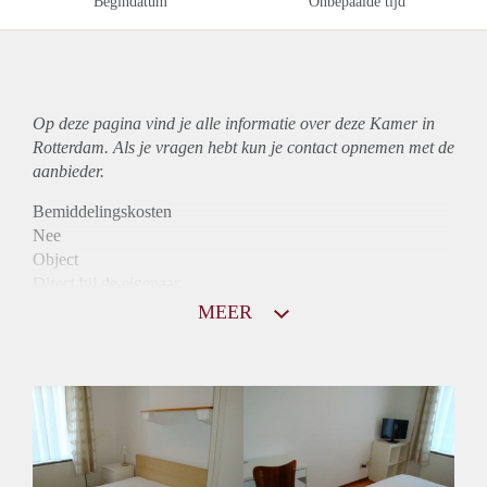
Begindatum
Onbepaalde tijd
Op deze pagina vind je alle informatie over deze Kamer in
Rotterdam. Als je vragen hebt kun je contact opnemen met de
aanbieder.
Bemiddelingskosten
Nee
Object
Direct bij de eigenaar
Borg
MEER
677
Garantiestelling
Mogelijk
Huurtoeslag
Mogelijk
Inkomen eis
2,5 X Maandhuur Bruto