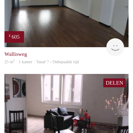
605
€
finde
Wallisweg
2
25 m
· 1 kamer · Vanaf ? - Onbepaalde tijd
DELEN