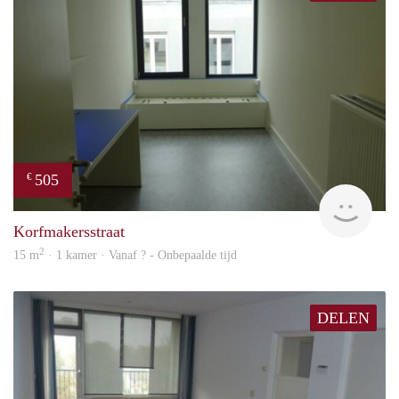
505
€
finde
Korfmakersstraat
2
15 m
· 1 kamer · Vanaf ? - Onbepaalde tijd
DELEN