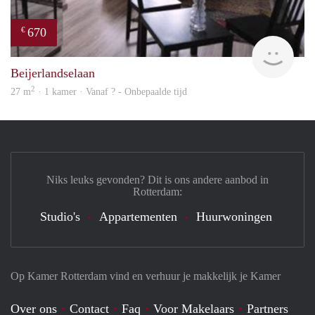
670
€
Woni
Beijerlandselaan
2
27 m
· 1 kamer · Vanaf ? - Onbepaalde tijd
Niks leuks gevonden? Dit is ons andere aanbod in
Rotterdam:
Studio's
Appartementen
Huurwoningen
Op Kamer Rotterdam vind en verhuur je makkelijk je Kamer
Over ons
Contact
Faq
Voor Makelaars
Partners