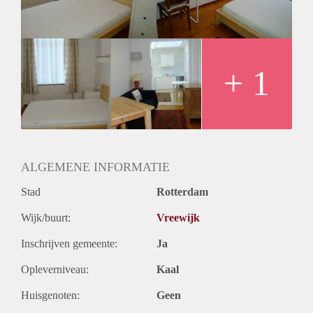
Huurtermijn
Onbepaalde termijn
Oplevering
Kaal
+ 1
ALGEMENE INFORMATIE
Stad
Rotterdam
Wijk/buurt:
Vreewijk
Inschrijven gemeente:
Ja
Opleverniveau:
Kaal
Huisgenoten:
Geen