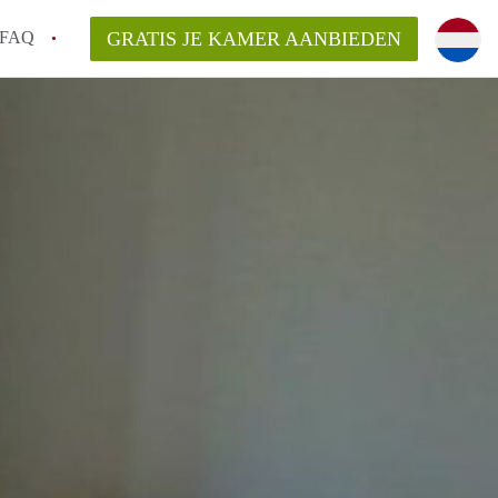
FAQ
GRATIS JE KAMER AANBIEDEN
 gemeente als ik een kamer huur in
el een kamer vind?
emiddeld in Rotterdam?
kan ik het beste wonen als student?
erdam?