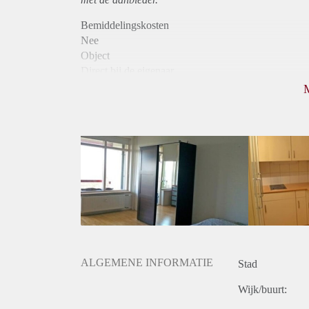
Bemiddelingskosten
Nee
Object
Direct bij de eigenaar
Borg
397
Garantiestelling
Niet mogelijk
Huurtoeslag
Niet mogelijk
Inkomen eis
N.V.T.
Huurtermijn
Onbepaalde termijn
Oplevering
Gestoffeerd
ALGEMENE INFORMATIE
Stad
Wijk/buurt: