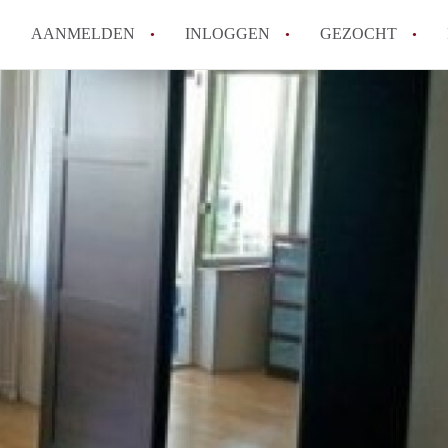
AANMELDEN
INLOGGEN
GEZOCHT
Moet ik mij inschrijven bij de
Rotterdam?
Hoe groot is de kans dat ik sn
Wat kost een studentenkamer g
In welke wijken van Rotterdam 
Hoe vind ik een kamer in Rott
Alle veelgestelde vragen