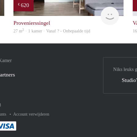
620
€
rent
finder
Provenierssingel
V
2
27 m
· 1 kamer · Vanaf ? - Onbepaalde tijd
1
 Kamer
Niks leuks 
artners
Studio
d
unts
Account verwijderen
met Paypal
kelijk af met Mastercard
ent gemakkelijk af met Meastro
Je rekent gemakkelijk af met Visa