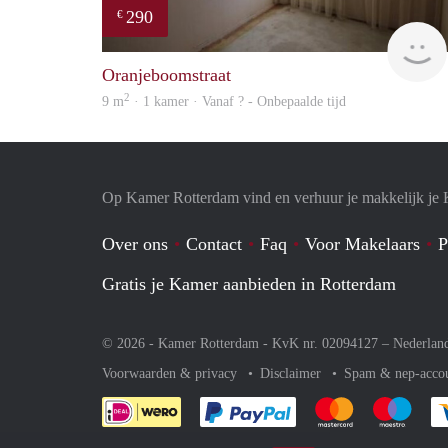
290
€
Oranjeboomstraat
2
9 m
· 1 kamer · Vanaf ? - Onbepaalde tijd
Op Kamer Rotterdam vind en verhuur je makkelijk je
Over ons
Contact
Faq
Voor Makelaars
P
Gratis je Kamer aanbieden in Rotterdam
© 2026 - Kamer Rotterdam - KvK nr. 02094127 –
Nederlan
Voorwaarden & privacy
Disclaimer
Spam & nep-acco
Je rekent gemakkelijk af 
Je rekent gemak
Je rek