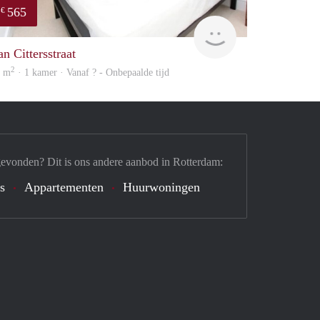
565
€
finder
an Cittersstraat
2
6 m
· 1 kamer · Vanaf ? - Onbepaalde tijd
gevonden? Dit is ons andere aanbod in Rotterdam:
's
Appartementen
Huurwoningen