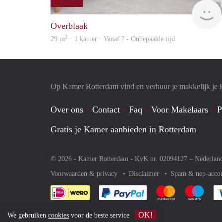
Overblaak
2
29 m
· 1 kamer · Vanaf ? - Onbepaalde tijd
Op Kamer Rotterdam vind en verhuur je makkelijk je
Over ons
Contact
Faq
Voor Makelaars
P
Gratis je Kamer aanbieden in Rotterdam
© 2026 - Kamer Rotterdam - KvK nr. 02094127 –
Nederlan
Voorwaarden & privacy
Disclaimer
Spam & nep-acco
Je rekent gemakkelijk af 
Je rekent gemak
Je rek
OK!
We gebruiken
cookies
voor de beste service