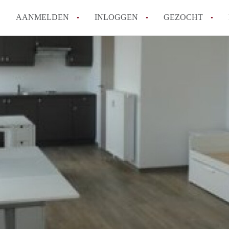
AANMELDEN
INLOGGEN
GEZOCHT
Moet ik mij inschrijven bij de
Rotterdam?
Hoe groot is de kans dat ik sn
Wat kost een studentenkamer g
In welke wijken van Rotterdam 
Hoe vind ik een kamer in Rott
Alle veelgestelde vragen