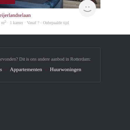
finder
eijerlandselaan
2
7 m
· 1 kamer · Vanaf ? - Onbepaalde tijd
gevonden? Dit is ons andere aanbod in Rotterdam:
's
Appartementen
Huurwoningen