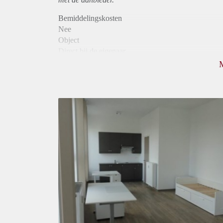
Bemiddelingskosten
Nee
Object
Direct bij de eigenaar
Borg
565
Garantiestelling
Mogelijk
Huurtoeslag
Mogelijk
Inkomen eis
3,0 X Maandhuur Bruto
Huurtermijn
Onbepaalde termijn
Oplevering
Gestoffeerd