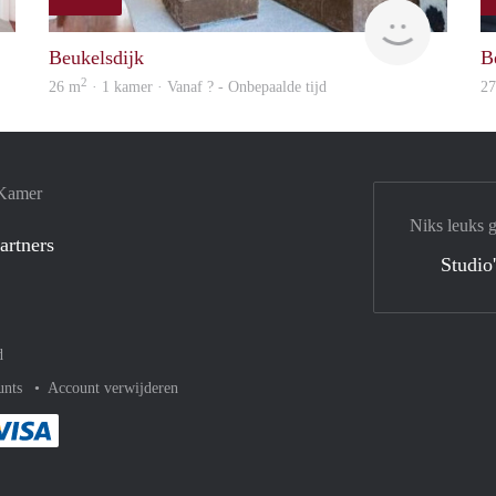
Woning
Woning
Beukelsdijk
B
2
26 m
· 1 kamer · Vanaf ? - Onbepaalde tijd
2
 Kamer
Niks leuks 
artners
Studio
d
unts
Account verwijderen
met Paypal
kelijk af met Mastercard
ent gemakkelijk af met Meastro
Je rekent gemakkelijk af met Visa