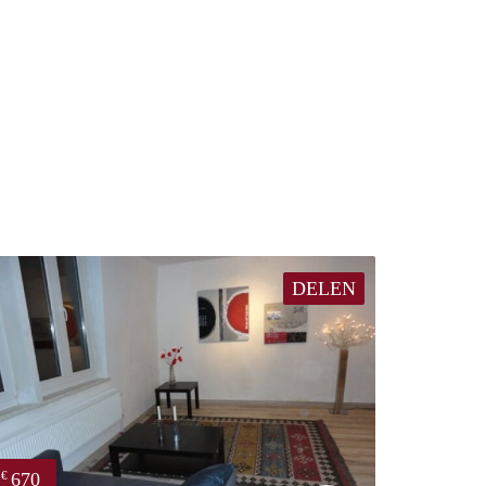
DELEN
670
€