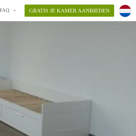
FAQ
GRATIS JE KAMER AANBIEDEN
 gemeente als ik een kamer huur in
el een kamer vind?
emiddeld in Rotterdam?
kan ik het beste wonen als student?
erdam?