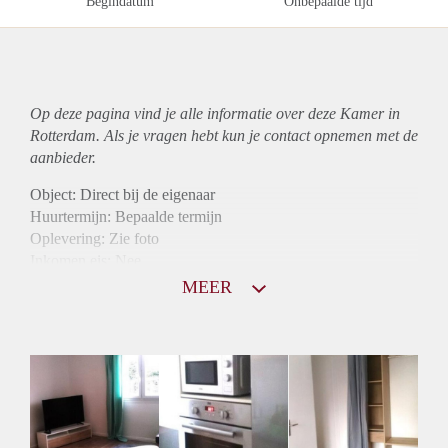
Begindatum
Onbepaalde tijd
Op deze pagina vind je alle informatie over deze Kamer in
Rotterdam. Als je vragen hebt kun je contact opnemen met de
aanbieder.
Object: Direct bij de eigenaar
Huurtermijn: Bepaalde termijn
Oplevering: Zie foto
Inkomen eis: Nee
Borg: 1 maand
MEER
Bemiddeling kosten: Nee
Internet: Ja
Gedeelde keuken: Ja
Gedeelde Douche: Ja
Gedeelde woonkamer: Ja
Huisgenoten: Ja
Geslacht huisgenoten: Gemengd