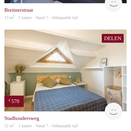
Breitnerstraat
2
13 m
· 1 kamer · Vanaf ? - Onbepaalde tijd
DELEN
570
€
finde
Stadhoudersweg
2
22 m
· 1 kamer · Vanaf ? - Onbepaalde tijd