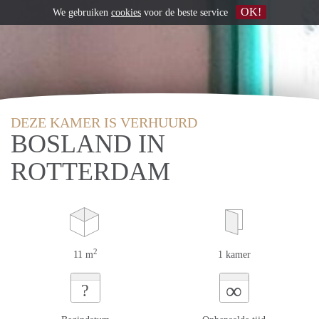
OK!
We gebruiken
cookies
voor de beste service
DEZE KAMER IS VERHUURD
BOSLAND IN
ROTTERDAM
2
11 m
1 kamer
∞
?