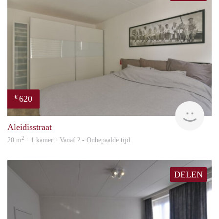
620
€
Woni
Aleidisstraat
2
20 m
· 1 kamer · Vanaf ? - Onbepaalde tijd
DELEN