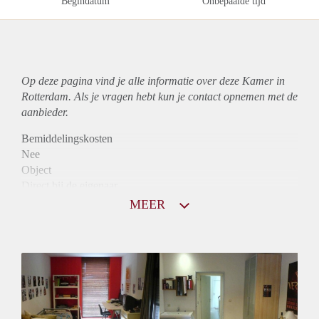
Begindatum
Onbepaalde tijd
Op deze pagina vind je alle informatie over deze Kamer in
Rotterdam. Als je vragen hebt kun je contact opnemen met de
aanbieder.
Bemiddelingskosten
Nee
Object
Direct bij de eigenaar
Borg
MEER
585
Garantiestelling
Mogelijk
Huurtoeslag
Mogelijk
Inkomen eis
2,7 X Maandhuur Bruto