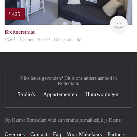
425
€
finde
Breitnerstraat
2
13 m
· 1 kamer · Vanaf ? - Onbepaalde tijd
Niks leuks gevonden? Dit is ons andere aanbod in
Rotterdam:
Studio's
Appartementen
Huurwoningen
Op Kamer Rotterdam vind en verhuur je makkelijk je Kamer
Over ons
Contact
Faq
Voor Makelaars
Partners