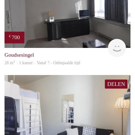
700
€
finde
Goudsesingel
2
28 m
· 1 kamer · Vanaf ? - Onbepaalde tijd
DELEN