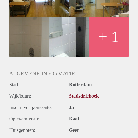
Huurtermijn
Onbepaalde termijn
Oplevering
Gestoffeerd
+ 1
ALGEMENE INFORMATIE
Stad
Rotterdam
Wijk/buurt:
Stadsdriehoek
Inschrijven gemeente:
Ja
Opleverniveau:
Kaal
Huisgenoten:
Geen