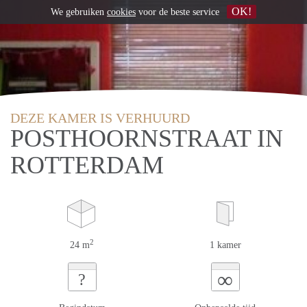
OK!
We gebruiken
cookies
voor de beste service
DEZE KAMER IS VERHUURD
POSTHOORNSTRAAT IN
ROTTERDAM
2
24 m
1 kamer
∞
?