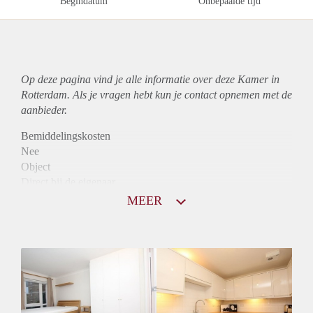
Begindatum
Onbepaalde tijd
Op deze pagina vind je alle informatie over deze Kamer in
Rotterdam. Als je vragen hebt kun je contact opnemen met de
aanbieder.
Bemiddelingskosten
Nee
Object
Direct bij de eigenaar
Borg
MEER
730
Garantiestelling
Mogelijk
Huurtoeslag
Mogelijk
Inkomen eis
2,8 X Maandhuur Bruto