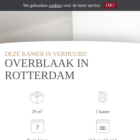
OK!
We gebruiken
cookies
voor de beste service
DEZE KAMER IS VERHUURD
OVERBLAAK IN
ROTTERDAM
2
29 m
1 kamer
∞
?