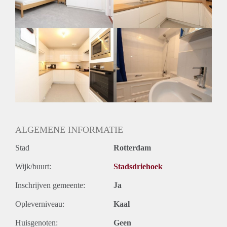
Huurtermijn
Onbepaalde termijn
Oplevering
Gestoffeerd
ALGEMENE INFORMATIE
Stad
Rotterdam
Wijk/buurt:
Stadsdriehoek
Inschrijven gemeente:
Ja
Opleverniveau:
Kaal
Huisgenoten:
Geen