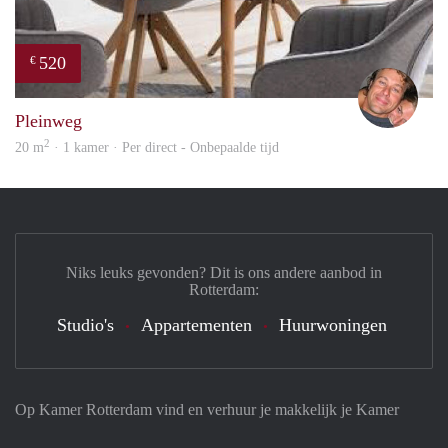
520
€
Bj Bj
Pleinweg
2
20 m
· 1 kamer · Per direct - Onbepaalde tijd
Niks leuks gevonden? Dit is ons andere aanbod in
Rotterdam:
Studio's
Appartementen
Huurwoningen
Op Kamer Rotterdam vind en verhuur je makkelijk je Kamer