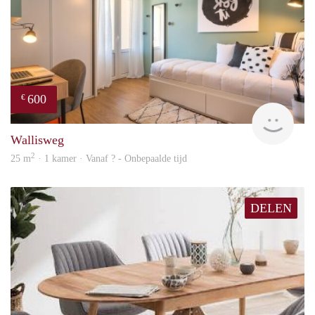
600
€
finde
Wallisweg
2
25 m
· 1 kamer · Vanaf ? - Onbepaalde tijd
DELEN