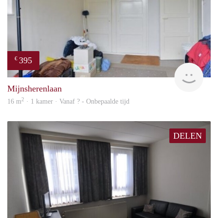
395
€
finde
Mijnsherenlaan
2
16 m
· 1 kamer · Vanaf ? - Onbepaalde tijd
DELEN