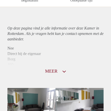
Begindatum
Onbepaalde tijd
Op deze pagina vind je alle informatie over deze Kamer in
Rotterdam. Als je vragen hebt kun je contact opnemen met de
aanbieder.
Nee
Direct bij de eigenaar
Borg
460
Garantiestelling
MEER
Niet mogelijk
Huurtoeslag
Niet mogelijk
Inkomen eis
N.V.T.
Huurtermijn
Onbepaalde termijn