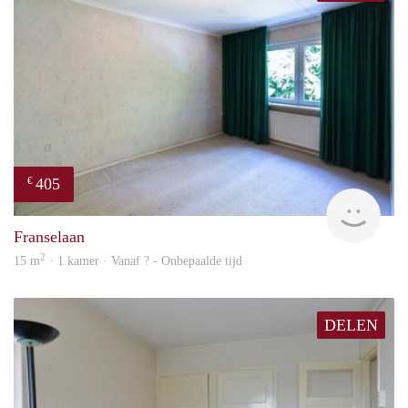
405
€
finde
Franselaan
2
15 m
· 1 kamer · Vanaf ? - Onbepaalde tijd
DELEN