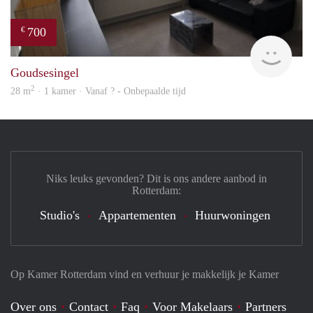
700
€
rent
Goudsesingel
2
28 m
· 1 kamer · Vanaf ? - Onbepaalde tijd
Niks leuks gevonden? Dit is ons andere aanbod in
Rotterdam:
Studio's
Appartementen
Huurwoningen
Op Kamer Rotterdam vind en verhuur je makkelijk je Kamer
Over ons
Contact
Faq
Voor Makelaars
Partners