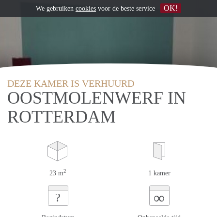
OK!
We gebruiken
cookies
voor de beste service
DEZE KAMER IS VERHUURD
OOSTMOLENWERF IN
ROTTERDAM
2
23 m
1 kamer
∞
?