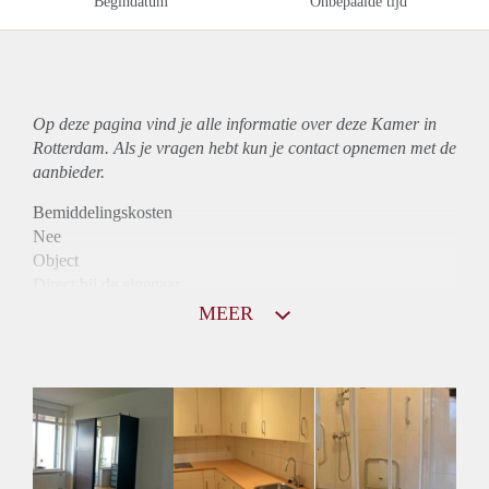
Begindatum
Onbepaalde tijd
Op deze pagina vind je alle informatie over deze Kamer in
Rotterdam. Als je vragen hebt kun je contact opnemen met de
aanbieder.
Bemiddelingskosten
Nee
Object
Direct bij de eigenaar
Borg
MEER
422
Garantiestelling
Niet mogelijk
Huurtoeslag
Niet mogelijk
Inkomen eis
N.V.T.