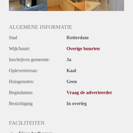
Huurtermijn
Onbepaalde termijn
Oplevering
Gestoffeerd
ALGEMENE INFORMATIE
Stad
Rotterdam
Wijk/buurt:
Overige buurten
Inschrijven gemeente:
Ja
Opleverniveau:
Kaal
Huisgenoten:
Geen
Begindatum:
Vraag de adverteerder
Bezichtiging
In overleg
FACILITEITEN