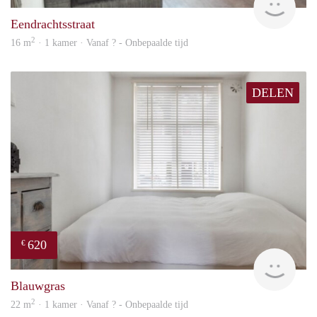
Eendrachtsstraat
2
16 m
· 1 kamer · Vanaf ? - Onbepaalde tijd
DELEN
620
€
Woni
Blauwgras
2
22 m
· 1 kamer · Vanaf ? - Onbepaalde tijd