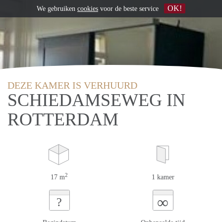
OK!
We gebruiken
cookies
voor de beste service
DEZE KAMER IS VERHUURD
SCHIEDAMSEWEG IN
ROTTERDAM
2
17 m
1 kamer
∞
?