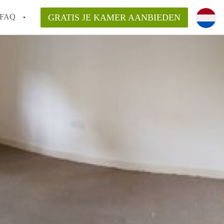
FAQ
GRATIS JE KAMER AANBIEDEN
 gemeente als ik een kamer huur in
el een kamer vind?
emiddeld in Rotterdam?
kan ik het beste wonen als student?
erdam?