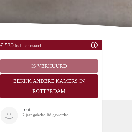
€ 530
incl. per maand
IS VERHUURD
BEKIJK ANDERE KAMERS IN
ROTTERDAM
rent
2 jaar geleden lid geworden