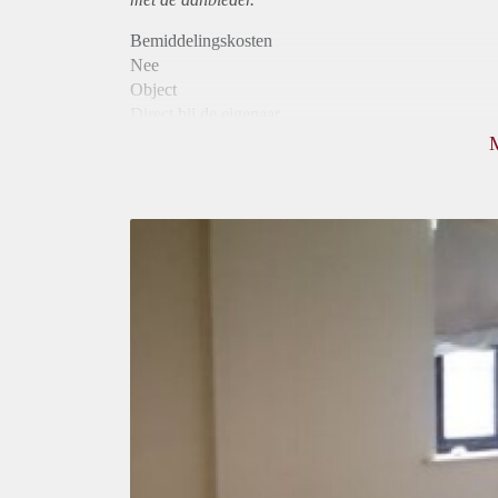
Bemiddelingskosten
Nee
Object
Direct bij de eigenaar
Borg
490
Garantiestelling
Niet mogelijk
Huurtoeslag
Niet mogelijk
Inkomen eis
N.V.T.
Huurtermijn
Onbepaalde termijn
Oplevering
Gestoffeerd