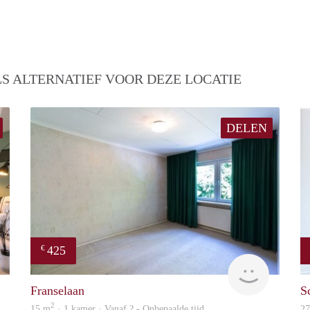
S ALTERNATIEF VOOR DEZE LOCATIE
DELEN
425
€
finder
finder
Franselaan
S
2
15 m
· 1 kamer · Vanaf ? - Onbepaalde tijd
2