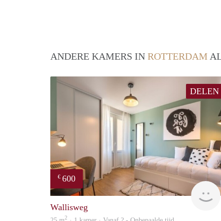
ANDERE KAMERS IN
ROTTERDAM
AL
DELEN
600
€
Wallisweg
2
25 m
· 1 kamer · Vanaf ? - Onbepaalde tijd