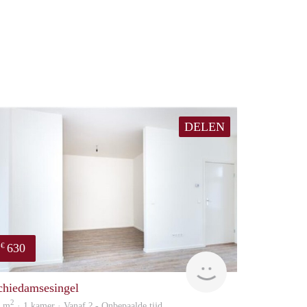
DELEN
630
€
finder
chiedamsesingel
2
7 m
· 1 kamer · Vanaf ? - Onbepaalde tijd