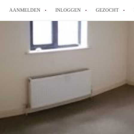
AANMELDEN
INLOGGEN
GEZOCHT
Moet ik mij inschrijven bij de
Rotterdam?
Hoe groot is de kans dat ik sn
Wat kost een studentenkamer g
In welke wijken van Rotterdam 
Hoe vind ik een kamer in Rott
Alle veelgestelde vragen