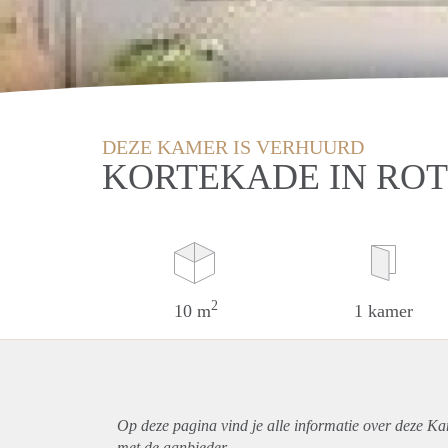
DEZE KAMER IS VERHUURD
KORTEKADE IN RO
2
10 m
1 kamer
Op deze pagina vind je alle informatie over deze K
met de aanbieder.