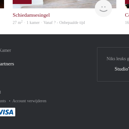
J.A.
finder
Schiedamsesingel
C
2
27 m
· 1 kamer · Vanaf ? - Onbepaalde tijd
1
 Kamer
Niks leuks 
artners
Studio
d
unts
Account verwijderen
met Paypal
kelijk af met Mastercard
ent gemakkelijk af met Meastro
Je rekent gemakkelijk af met Visa