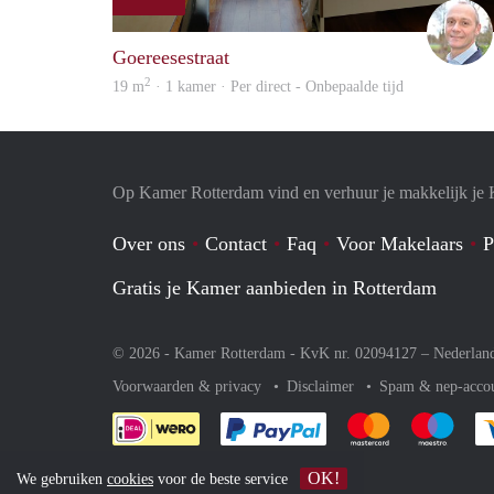
Goereesestraat
2
19 m
· 1 kamer · Per direct - Onbepaalde tijd
Op Kamer Rotterdam vind en verhuur je makkelijk je
Over ons
Contact
Faq
Voor Makelaars
P
Gratis je Kamer aanbieden in Rotterdam
© 2026 - Kamer Rotterdam - KvK nr. 02094127 –
Nederlan
Voorwaarden & privacy
Disclaimer
Spam & nep-acco
Je rekent gemakkelijk af 
Je rekent gemak
Je rek
OK!
We gebruiken
cookies
voor de beste service