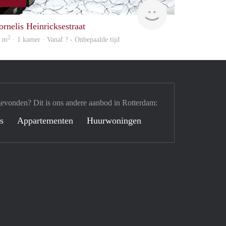
Woning
ornelis Heinricksestraat
2
6 m
· 1 kamer · Vanaf ? - Onbepaalde tijd
gevonden? Dit is ons andere aanbod in Rotterdam:
's
Appartementen
Huurwoningen