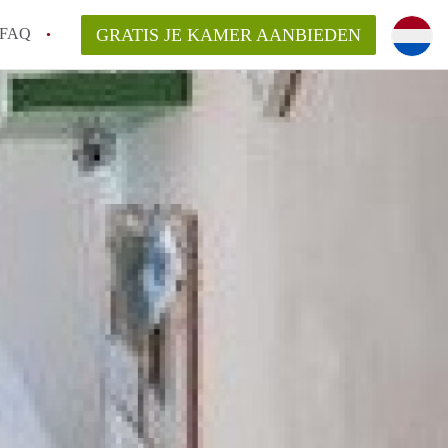
FAQ
GRATIS JE KAMER AANBIEDEN
 gemeente als ik een kamer huur in
el een kamer vind?
emiddeld in Rotterdam?
kan ik het beste wonen als student?
erdam?