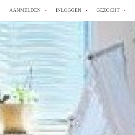
AANMELDEN
INLOGGEN
GEZOCHT
Moet ik mij inschrijven bij de
Rotterdam?
Hoe groot is de kans dat ik sn
Wat kost een studentenkamer g
In welke wijken van Rotterdam 
Hoe vind ik een kamer in Rott
Alle veelgestelde vragen