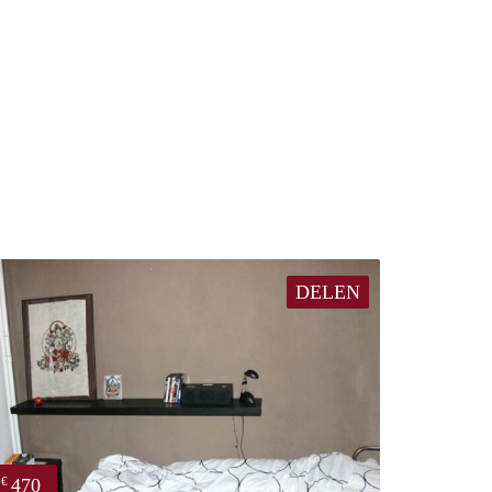
DELEN
470
€