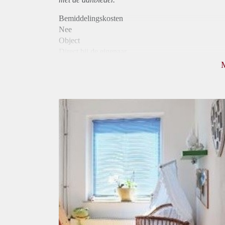
Bemiddelingskosten
Nee
Object
Direct bij de eigenaar
Borg
410
Garantiestelling
Mogelijk
Huurtoeslag
Niet mogelijk
Inkomen eis
N.V.T.
Huurtermijn
Onbepaalde termijn
Oplevering
Kaal