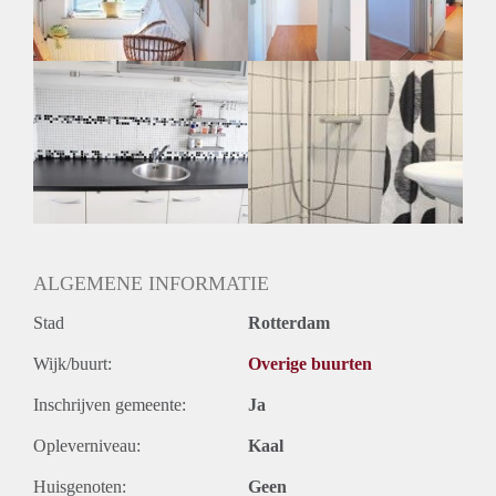
Huurtermijn
Onbepaalde termijn
Oplevering
Kaal
ALGEMENE INFORMATIE
Stad
Rotterdam
Wijk/buurt:
Overige buurten
Inschrijven gemeente:
Ja
Opleverniveau:
Kaal
Huisgenoten:
Geen