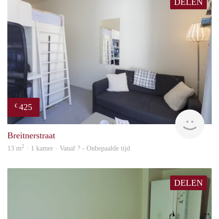
DELEN
425
€
finde
Breitnerstraat
2
13 m
· 1 kamer · Vanaf ? - Onbepaalde tijd
DELEN