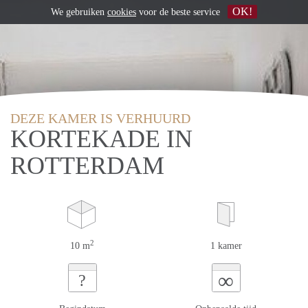
OK!
We gebruiken
cookies
voor de beste service
DEZE KAMER IS VERHUURD
KORTEKADE IN
ROTTERDAM
2
10 m
1 kamer
∞
?