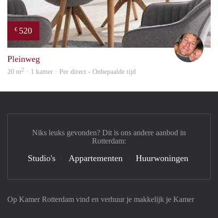
520
€
Bj Bj
Pleinweg
2
20 m
· 1 kamer · Per direct - Onbepaalde tijd
Niks leuks gevonden? Dit is ons andere aanbod in
Rotterdam:
Studio's
Appartementen
Huurwoningen
Op Kamer Rotterdam vind en verhuur je makkelijk je Kamer