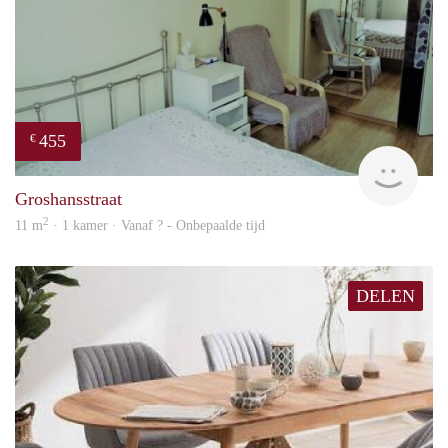
455
€
finde
Groshansstraat
2
11 m
· 1 kamer · Vanaf ? - Onbepaalde tijd
DELEN