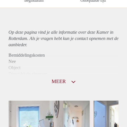
Begindatum
Onbepaalde tijd
Op deze pagina vind je alle informatie over deze Kamer in
Rotterdam. Als je vragen hebt kun je contact opnemen met de
aanbieder.
Bemiddelingskosten
Nee
Object
Direct bij de eigenaar
Borg
MEER
410
Garantiestelling
Mogelijk
Huurtoeslag
Niet mogelijk
Inkomen eis
N.V.T.