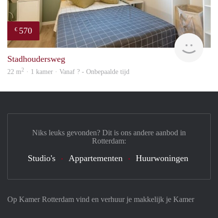
570
€
finde
Stadhoudersweg
2
22 m
· 1 kamer · Vanaf ? - Onbepaalde tijd
Niks leuks gevonden? Dit is ons andere aanbod in
Rotterdam:
Studio's
Appartementen
Huurwoningen
Op Kamer Rotterdam vind en verhuur je makkelijk je Kamer