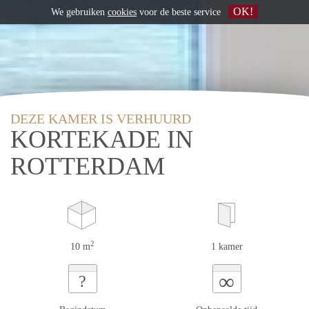
OK!
We gebruiken
cookies
voor de beste service
DEZE KAMER IS VERHUURD
KORTEKADE IN
ROTTERDAM
2
10 m
1 kamer
∞
?