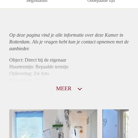
Begindatum
Onbepaalde tijd
Op deze pagina vind je alle informatie over deze Kamer in
Rotterdam. Als je vragen hebt kun je contact opnemen met de
aanbieder.
Object: Direct bij de eigenaar
Huurtermijn: Bepaalde termijn
Oplevering: Zie foto
Inkomen eis: Nee
Borg: 1 maand
MEER
Bemiddeling kosten: Nee
Internet: Ja
Gedeelde keuken: Ja
Gedeelde Douche: Ja
Gedeelde woonkamer: Ja
Huisgenoten: Ja