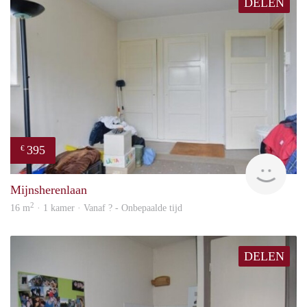
DELEN
395
€
finde
Mijnsherenlaan
2
16 m
· 1 kamer · Vanaf ? - Onbepaalde tijd
DELEN