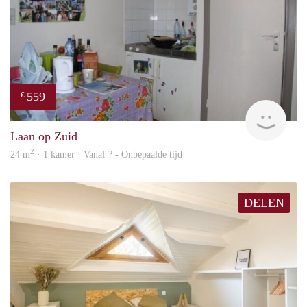
559
€
finde
Laan op Zuid
2
24 m
· 1 kamer · Vanaf ? - Onbepaalde tijd
DELEN