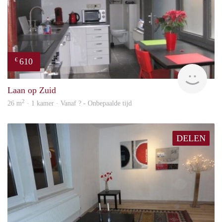
610
€
finde
Laan op Zuid
2
26 m
· 1 kamer · Vanaf ? - Onbepaalde tijd
DELEN