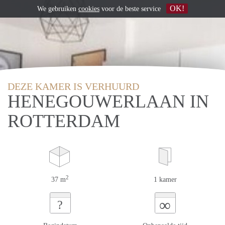
OK!
We gebruiken
cookies
voor de beste service
DEZE KAMER IS VERHUURD
HENEGOUWERLAAN IN
ROTTERDAM
2
37 m
1 kamer
∞
?