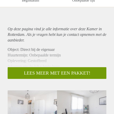
Begindatum
Onbepaalde tijd
Op deze pagina vind je alle informatie over deze Kamer in
Rotterdam. Als je vragen hebt kun je contact opnemen met de
aanbieder.
Object: Direct bij de eigenaar
Huurtermijn: Onbepaalde termijn
Oplevering: Gestoffeerd
Inkomen eis: Ja 3,0 x bruto huur
Garantiestelling mogelijk: Ja
LEES MEER MET EEN PAKKET!
Borg: 1 maand
Bemiddeling kosten: Nee
Internet: Ja
Gedeelde keuken: Nee
Gedeelde Douche: Nee
Gedeelde woonkamer: Nee
Huisgenoten: Nee