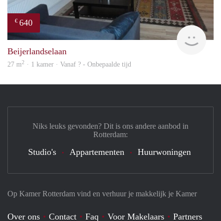
640
€
finde
Beijerlandselaan
2
27 m
· 1 kamer · Vanaf ? - Onbepaalde tijd
Niks leuks gevonden? Dit is ons andere aanbod in
Rotterdam:
Studio's
Appartementen
Huurwoningen
Op Kamer Rotterdam vind en verhuur je makkelijk je Kamer
Over ons
Contact
Faq
Voor Makelaars
Partners