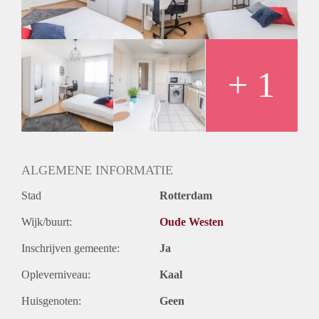
Geslacht huisgenoten: N.v.t.
+ 1
ALGEMENE INFORMATIE
Stad
Rotterdam
Wijk/buurt:
Oude Westen
Inschrijven gemeente:
Ja
Opleverniveau:
Kaal
Huisgenoten:
Geen