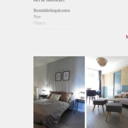
Bemiddelingskosten
Nee
Object
Direct bij de eigenaar
Borg
400
Garantiestelling
Niet mogelijk
Huurtoeslag
Niet mogelijk
Inkomen eis
N.V.T.
Huurtermijn
Onbepaalde termijn
Oplevering
Gestoffeerd