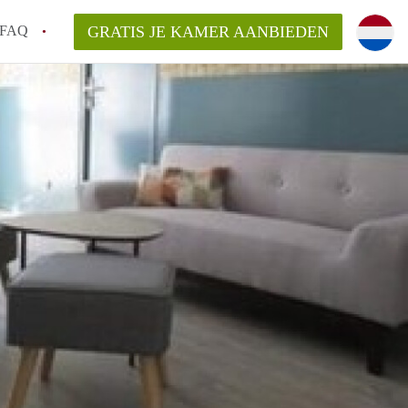
FAQ
GRATIS JE KAMER AANBIEDEN
 gemeente als ik een kamer huur in
el een kamer vind?
emiddeld in Rotterdam?
kan ik het beste wonen als student?
erdam?