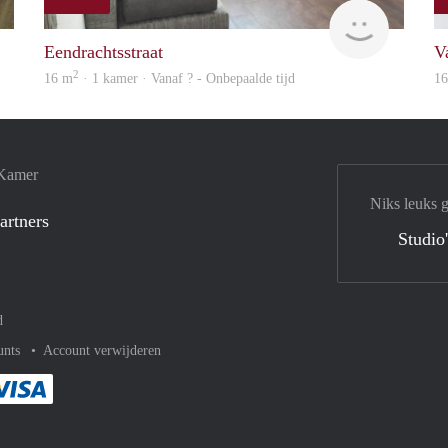
finder
finder
Eendrachtsstraat
V
2
16 m
· 1 kamer · Vanaf ? - Onbepaalde tijd
1
 Kamer
Niks leuks 
artners
Studio
d
unts
Account verwijderen
met Paypal
kelijk af met Mastercard
ent gemakkelijk af met Meastro
Je rekent gemakkelijk af met Visa