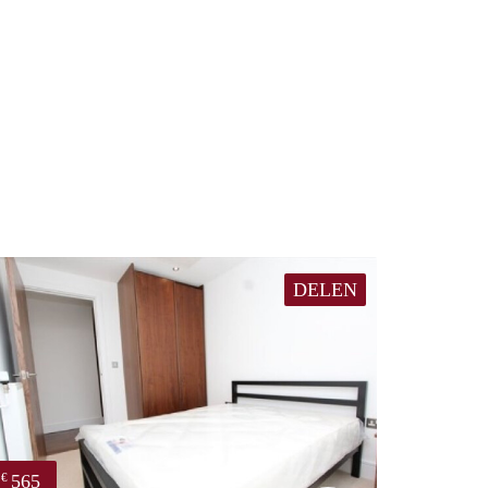
DELEN
565
€