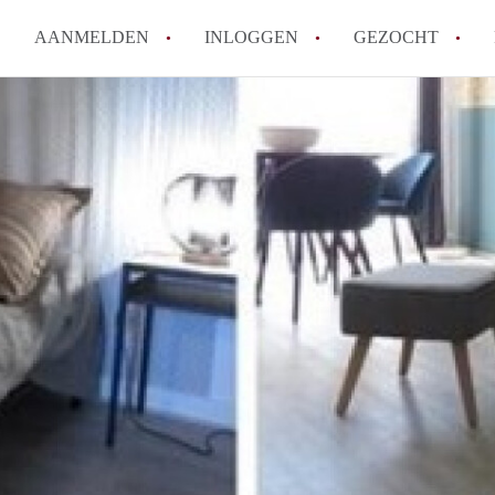
AANMELDEN
INLOGGEN
GEZOCHT
Moet ik mij inschrijven bij de
Rotterdam?
Hoe groot is de kans dat ik sn
Wat kost een studentenkamer g
In welke wijken van Rotterdam 
Hoe vind ik een kamer in Rott
Alle veelgestelde vragen