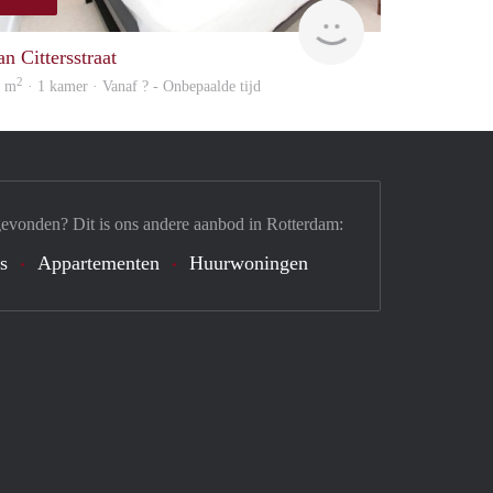
finder
an Cittersstraat
2
6 m
· 1 kamer · Vanaf ? - Onbepaalde tijd
gevonden? Dit is ons andere aanbod in Rotterdam:
's
Appartementen
Huurwoningen