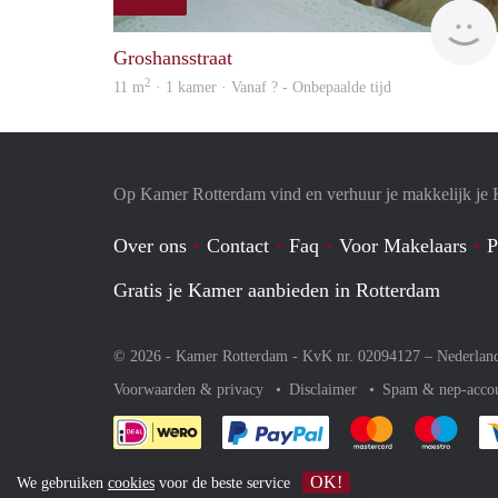
Groshansstraat
2
11 m
· 1 kamer · Vanaf ? - Onbepaalde tijd
Op Kamer Rotterdam vind en verhuur je makkelijk je
Over ons
Contact
Faq
Voor Makelaars
P
Gratis je Kamer aanbieden in Rotterdam
© 2026 - Kamer Rotterdam - KvK nr. 02094127 –
Nederlan
Voorwaarden & privacy
Disclaimer
Spam & nep-acco
Je rekent gemakkelijk af 
Je rekent gemak
Je rek
OK!
We gebruiken
cookies
voor de beste service