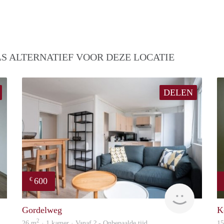
S ALTERNATIEF VOOR DEZE LOCATIE
DELEN
600
€
Woning
finder
Gordelweg
K
2
26 m
· 1 kamer · Vanaf ? - Onbepaalde tijd
1