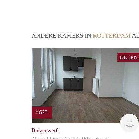
ANDERE KAMERS IN
ROTTERDAM
AL
DELEN
625
€
Buizenwerf
2
28 m
· 1 kamer · Vanaf ? - Onbepaalde tijd