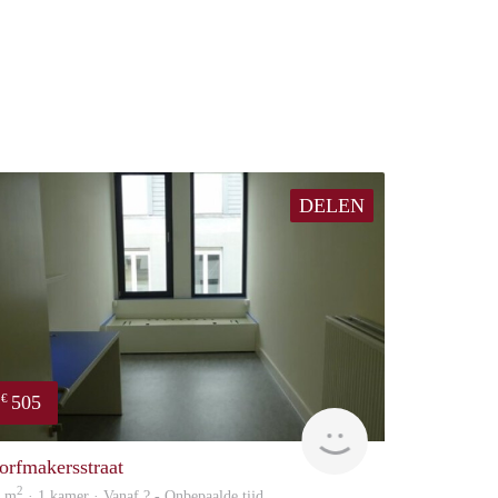
DELEN
505
€
finder
orfmakersstraat
2
5 m
· 1 kamer · Vanaf ? - Onbepaalde tijd