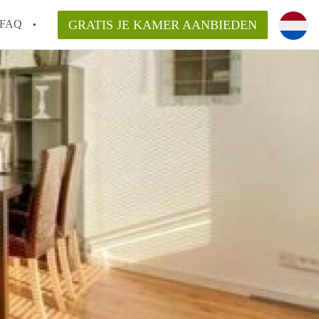
FAQ
GRATIS JE KAMER AANBIEDEN
 gemeente als ik een kamer huur in
el een kamer vind?
emiddeld in Rotterdam?
kan ik het beste wonen als student?
erdam?