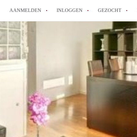
AANMELDEN
INLOGGEN
GEZOCHT
Moet ik mij inschrijven bij de
Rotterdam?
Hoe groot is de kans dat ik sn
Wat kost een studentenkamer g
In welke wijken van Rotterdam 
Hoe vind ik een kamer in Rott
Alle veelgestelde vragen