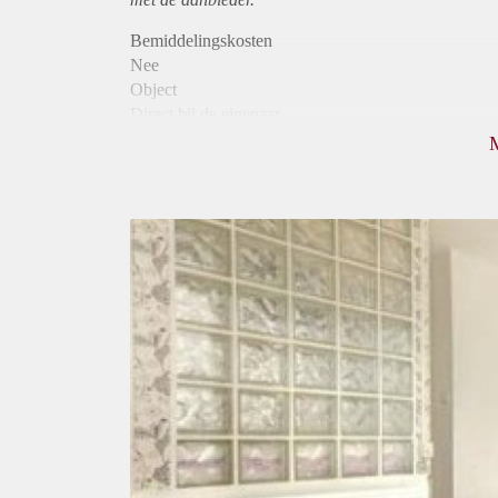
Bemiddelingskosten
Nee
Object
Direct bij de eigenaar
Borg
580
Garantiestelling
Mogelijk
Huurtoeslag
Mogelijk
Inkomen eis
3,2 X Maandhuur Bruto
Huurtermijn
Onbepaalde termijn
Oplevering
Gestoffeerd