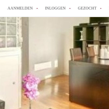
AANMELDEN
INLOGGEN
GEZOCHT
Moet ik mij inschrijven bij de
Rotterdam?
Hoe groot is de kans dat ik sn
Wat kost een studentenkamer g
In welke wijken van Rotterdam 
Hoe vind ik een kamer in Rott
Alle veelgestelde vragen