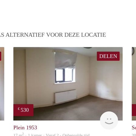
S ALTERNATIEF VOOR DEZE LOCATIE
DELEN
530
€
rent
finder
Plein 1953
S
2
17 m
· 1 kamer · Vanaf ? - Onbepaalde tijd
2