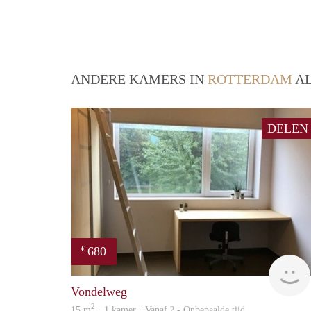
ANDERE KAMERS IN
ROTTERDAM
AL
DELEN
680
€
Vondelweg
2
15 m
· 1 kamer · Vanaf ? - Onbepaalde tijd