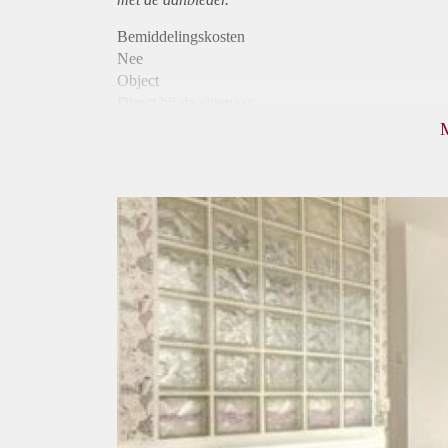
Bemiddelingskosten
Nee
Object
Direct bij de eigenaar
Borg
580
Garantiestelling
Mogelijk
Huurtoeslag
Mogelijk
Inkomen eis
3,2 X Maandhuur Bruto
Huurtermijn
Onbepaalde termijn
Oplevering
Gestoffeerd