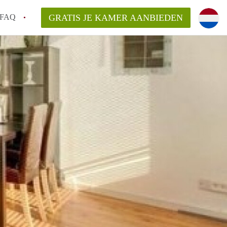
FAQ
GRATIS JE KAMER AANBIEDEN
 gemeente als ik een kamer huur in
el een kamer vind?
emiddeld in Rotterdam?
kan ik het beste wonen als student?
erdam?