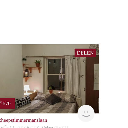
DELEN
570
€
Woning
cheepstimmermanslaan
2
0 m
· 1 kamer · Vanaf ? - Onbepaalde tijd