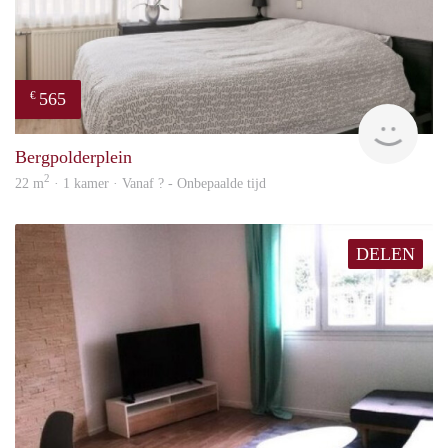
565
€
Woni
Bergpolderplein
2
22 m
· 1 kamer · Vanaf ? - Onbepaalde tijd
DELEN