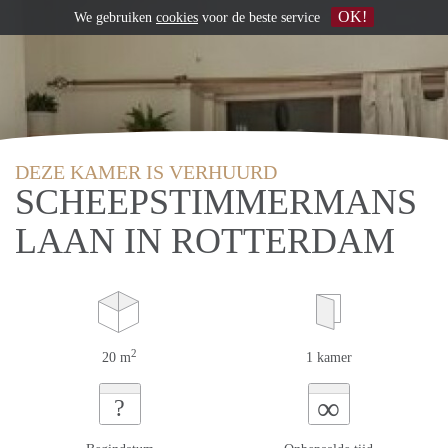
OK!
We gebruiken
cookies
voor de beste service
DEZE KAMER IS VERHUURD
SCHEEPSTIMMERMANS
LAAN IN ROTTERDAM
2
20 m
1 kamer
∞
?