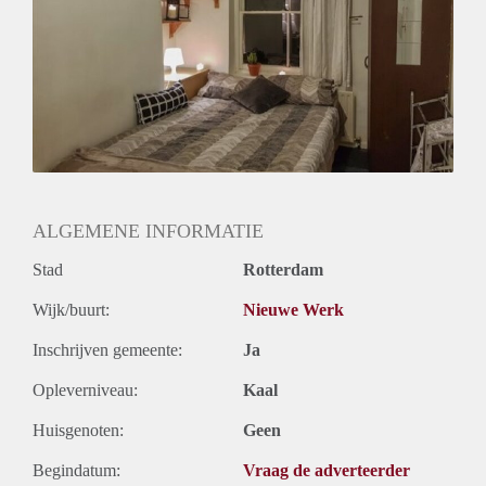
Huurtermijn
Onbepaalde termijn
Oplevering
Gestoffeerd
ALGEMENE INFORMATIE
Stad
Rotterdam
Wijk/buurt:
Nieuwe Werk
Inschrijven gemeente:
Ja
Opleverniveau:
Kaal
Huisgenoten:
Geen
Begindatum:
Vraag de adverteerder