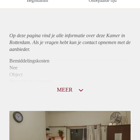
Begindatum
Onbepaalde tijd
Op deze pagina vind je alle informatie over deze Kamer in
Rotterdam. Als je vragen hebt kun je contact opnemen met de
aanbieder.
Bemiddelingskosten
Nee
Object
Direct bij de eigenaar
Borg
MEER
550
Garantiestelling
Mogelijk
Huurtoeslag
Mogelijk
Inkomen eis
2,8 X Maandhuur Bruto