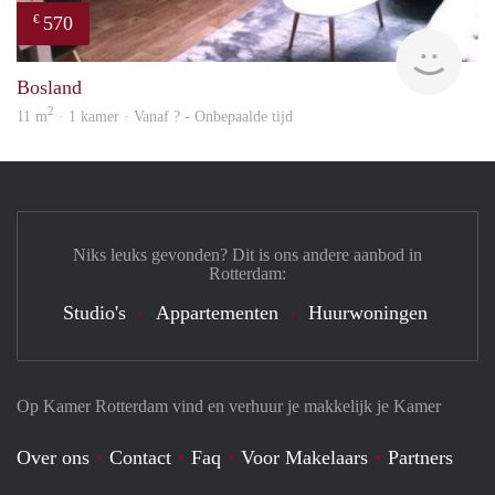
570
€
finde
Bosland
2
11 m
· 1 kamer · Vanaf ? - Onbepaalde tijd
Niks leuks gevonden? Dit is ons andere aanbod in
Rotterdam:
Studio's
Appartementen
Huurwoningen
Op Kamer Rotterdam vind en verhuur je makkelijk je Kamer
Over ons
Contact
Faq
Voor Makelaars
Partners