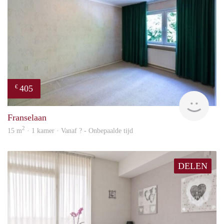
405
€
finde
Franselaan
2
15 m
· 1 kamer · Vanaf ? - Onbepaalde tijd
DELEN