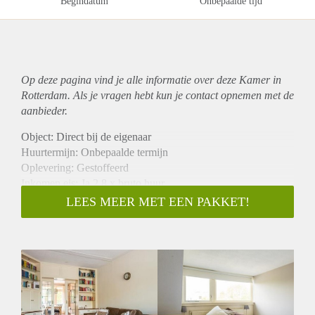
Begindatum
Onbepaalde tijd
Op deze pagina vind je alle informatie over deze Kamer in
Rotterdam. Als je vragen hebt kun je contact opnemen met de
aanbieder.
Object: Direct bij de eigenaar
Huurtermijn: Onbepaalde termijn
Oplevering: Gestoffeerd
Inkomen eis: Ja 2,8 x bruto huur
Garantiestelling mogelijk: Ja
LEES MEER MET EEN PAKKET!
Borg: 1 maand
Bemiddeling kosten: Nee
Internet: Ja
Gedeelde keuken: Nee
Gedeelde Douche: Nee
Gedeelde woonkamer: Nee
Huisgenoten: Nee