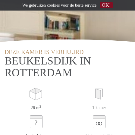
OK!
We gebruiken
cookies
voor de beste service
DEZE KAMER IS VERHUURD
BEUKELSDIJK IN
ROTTERDAM
2
26 m
1 kamer
∞
?