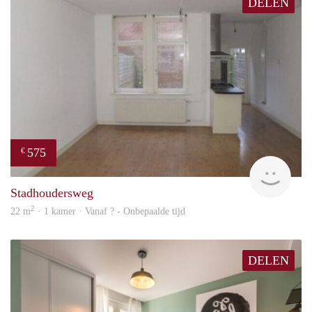
DELEN
575
€
finde
Stadhoudersweg
2
22 m
· 1 kamer · Vanaf ? - Onbepaalde tijd
DELEN