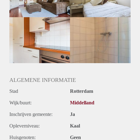
Geslacht huisgenoten: N.v.t.
ALGEMENE INFORMATIE
Stad
Rotterdam
Wijk/buurt:
Middelland
Inschrijven gemeente:
Ja
Opleverniveau:
Kaal
Huisgenoten:
Geen