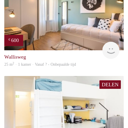
600
€
finde
Wallisweg
2
25 m
· 1 kamer · Vanaf ? - Onbepaalde tijd
DELEN