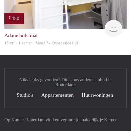
450
€
finde
Adamshofstraat
2
13 m
· 1 kamer · Vanaf ? - Onbepaalde tijd
Niks leuks gevonden? Dit is ons andere aanbod in
Rotterdam:
Studio's
Appartementen
Huurwoningen
Op Kamer Rotterdam vind en verhuur je makkelijk je Kamer