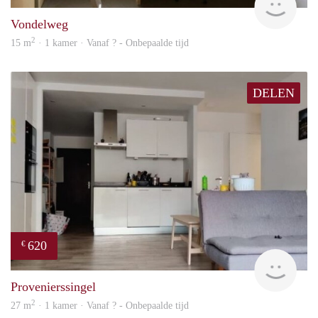
Vondelweg
2
15 m
· 1 kamer · Vanaf ? - Onbepaalde tijd
DELEN
620
€
finde
Provenierssingel
2
27 m
· 1 kamer · Vanaf ? - Onbepaalde tijd