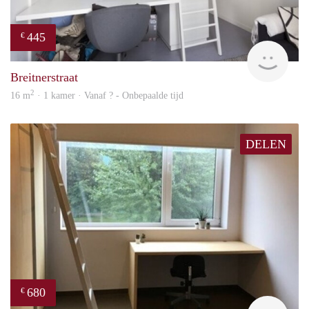
445
€
finde
Breitnerstraat
2
16 m
· 1 kamer · Vanaf ? - Onbepaalde tijd
DELEN
680
€
rent