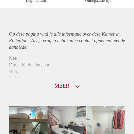
Begindatum
Onbepaalde tijd
Op deze pagina vind je alle informatie over deze Kamer in
Rotterdam. Als je vragen hebt kun je contact opnemen met de
aanbieder.
Nee
Direct bij de eigenaar
Borg
718
Garantiestelling
MEER
Niet mogelijk
Huurtoeslag
Niet mogelijk
Inkomen eis
3,3 X Maandhuur Bruto
Huurtermijn
Onbepaalde termijn