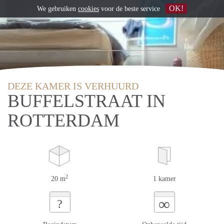
OK!
We gebruiken
cookies
voor de beste service
DEZE KAMER IS VERHUURD
BUFFELSTRAAT IN
ROTTERDAM
2
20 m
1 kamer
∞
?