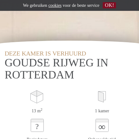
OK!
We gebruiken
cookies
voor de beste service
DEZE KAMER IS VERHUURD
GOUDSE RIJWEG IN
ROTTERDAM
2
13 m
1 kamer
∞
?