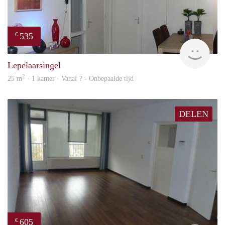
535
€
finde
Lepelaarsingel
2
25 m
· 1 kamer · Vanaf ? - Onbepaalde tijd
DELEN
605
€