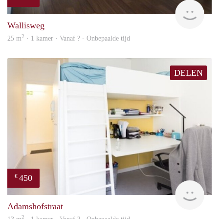
finde
Wallisweg
2
25 m
· 1 kamer · Vanaf ? - Onbepaalde tijd
DELEN
450
€
finde
Adamshofstraat
2