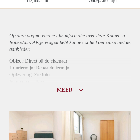
Begindatum
Onbepaalde tijd
Op deze pagina vind je alle informatie over deze Kamer in
Rotterdam. Als je vragen hebt kun je contact opnemen met de
aanbieder.
Object: Direct bij de eigenaar
Huurtermijn: Bepaalde termijn
Oplevering: Zie foto
Inkomen eis: Nee
Borg: 1 maand
MEER
Bemiddeling kosten: Nee
Internet: Ja
Gedeelde keuken: Ja
Gedeelde Douche: Ja
Gedeelde woonkamer: Ja
Huisgenoten: Ja
Geslacht huisgenoten: Gemengd