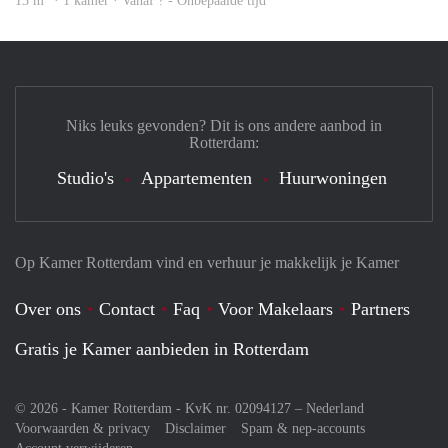
13 m
· 1 kamer · Vanaf ? - Onbepaalde tijd
Niks leuks gevonden? Dit is ons andere aanbod in
Rotterdam:
Studio's
Appartementen
Huurwoningen
Op Kamer Rotterdam vind en verhuur je makkelijk je Kamer
Over ons
Contact
Faq
Voor Makelaars
Partners
Gratis je Kamer aanbieden in Rotterdam
© 2026 - Kamer Rotterdam - KvK nr. 02094127 –
Nederland
Voorwaarden & privacy
Disclaimer
Spam & nep-accounts