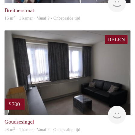
Breitnerstraat
2
16 m
· 1 kamer · Vanaf ? - Onbepaalde tijd
DELEN
700
€
rent
Goudsesingel
2
28 m
· 1 kamer · Vanaf ? - Onbepaalde tijd