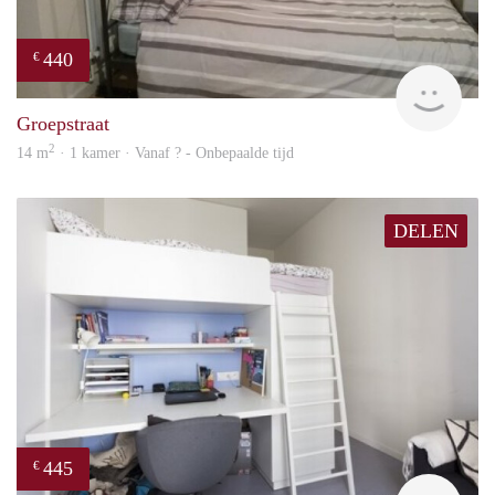
440
€
rent
Groepstraat
2
14 m
· 1 kamer · Vanaf ? - Onbepaalde tijd
DELEN
445
€
finde