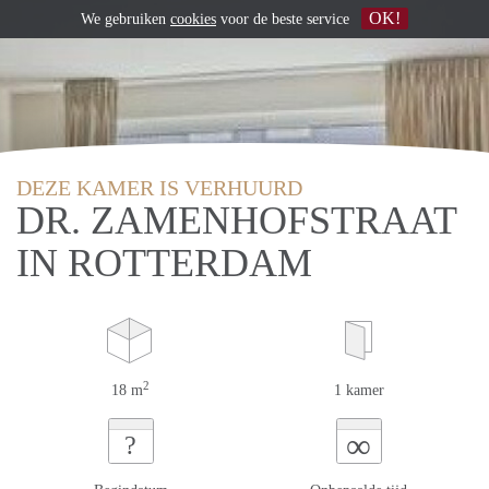
OK!
We gebruiken
cookies
voor de beste service
DEZE KAMER IS VERHUURD
DR. ZAMENHOFSTRAAT
IN ROTTERDAM
2
18 m
1 kamer
∞
?