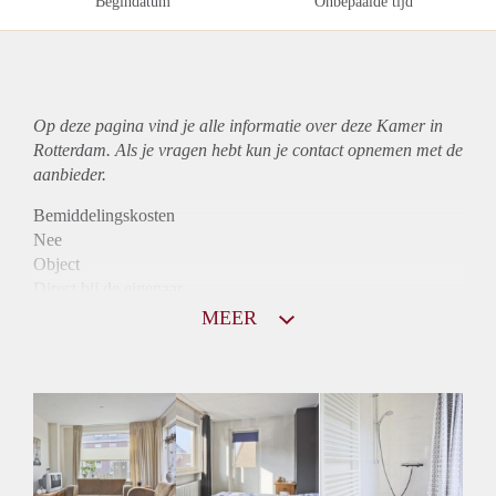
Begindatum
Onbepaalde tijd
Op deze pagina vind je alle informatie over deze Kamer in
Rotterdam. Als je vragen hebt kun je contact opnemen met de
aanbieder.
Bemiddelingskosten
Nee
Object
Direct bij de eigenaar
Borg
MEER
410
Garantiestelling
Niet mogelijk
Huurtoeslag
Niet mogelijk
Inkomen eis
N.V.T.