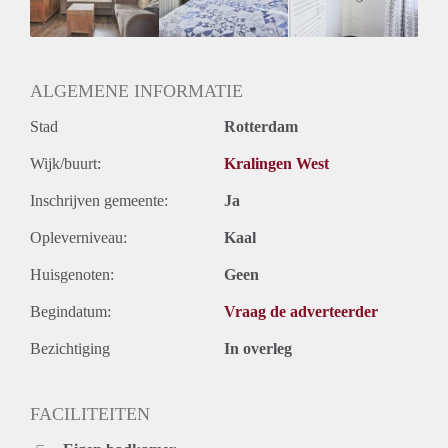
Huurtermijn
Onbepaalde termijn
Oplevering
Kaal
ALGEMENE INFORMATIE
Stad
Rotterdam
Wijk/buurt:
Kralingen West
Inschrijven gemeente:
Ja
Opleverniveau:
Kaal
Huisgenoten:
Geen
Begindatum:
Vraag de adverteerder
Bezichtiging
In overleg
FACILITEITEN