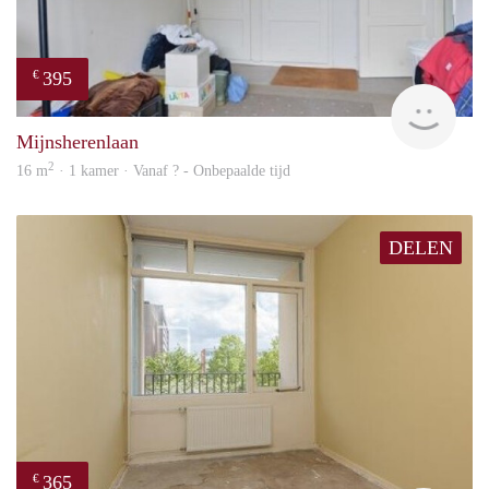
395
€
finde
Mijnsherenlaan
2
16 m
· 1 kamer · Vanaf ? - Onbepaalde tijd
DELEN
365
€