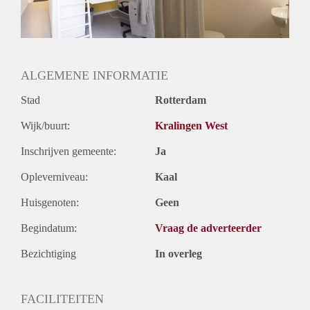
Huurtermijn
Onbepaalde termijn
Oplevering
Kaal
ALGEMENE INFORMATIE
Stad
Rotterdam
Wijk/buurt:
Kralingen West
Inschrijven gemeente:
Ja
Opleverniveau:
Kaal
Huisgenoten:
Geen
Begindatum:
Vraag de adverteerder
Bezichtiging
In overleg
FACILITEITEN