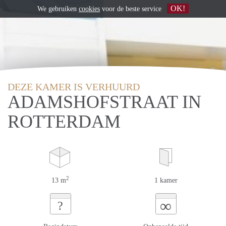
OK!
We gebruiken
cookies
voor de beste service
DEZE KAMER IS VERHUURD
ADAMSHOFSTRAAT IN
ROTTERDAM
2
13 m
1 kamer
∞
?