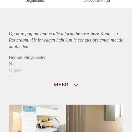
Begindatum
Onbepaalde tijd
Op deze pagina vind je alle informatie over deze Kamer in
Rotterdam. Als je vragen hebt kun je contact opnemen met de
aanbieder.
Bemiddelingskosten
Nee
Object
Direct bij de eigenaar
Borg
MEER
420
Garantiestelling
Niet mogelijk
Huurtoeslag
Niet mogelijk
Inkomen eis
N.V.T.