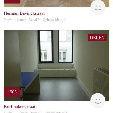
finde
Herman Bavinckstraat
2
9 m
· 1 kamer · Vanaf ? - Onbepaalde tijd
DELEN
505
€
rent
Korfmakersstraat
2