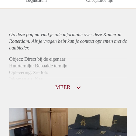
Begindatum
Onbepaalde tijd
Op deze pagina vind je alle informatie over deze Kamer in
Rotterdam. Als je vragen hebt kun je contact opnemen met de
aanbieder.
Object: Direct bij de eigenaar
Huurtermijn: Bepaalde termijn
Oplevering: Zie foto
Inkomen eis: Nee
Borg: 1 maand
MEER
Bemiddeling kosten: Nee
Internet: Ja
Gedeelde keuken: Ja
Gedeelde Douche: Ja
Gedeelde woonkamer: Ja
Huisgenoten: Ja
Geslacht huisgenoten: Gemengd