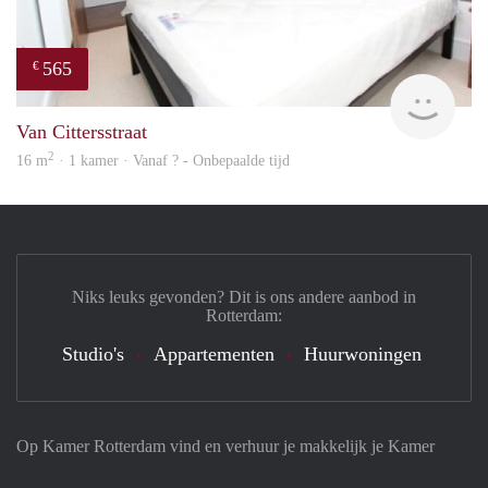
565
€
finde
Van Cittersstraat
2
16 m
· 1 kamer · Vanaf ? - Onbepaalde tijd
Niks leuks gevonden? Dit is ons andere aanbod in
Rotterdam:
Studio's
Appartementen
Huurwoningen
Op Kamer Rotterdam vind en verhuur je makkelijk je Kamer