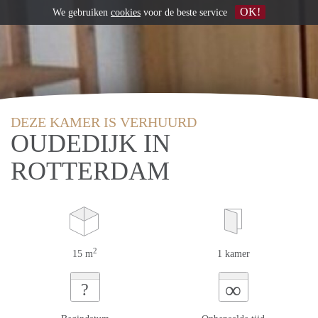
OK!
We gebruiken
cookies
voor de beste service
DEZE KAMER IS VERHUURD
OUDEDIJK IN
ROTTERDAM
2
15 m
1 kamer
∞
?