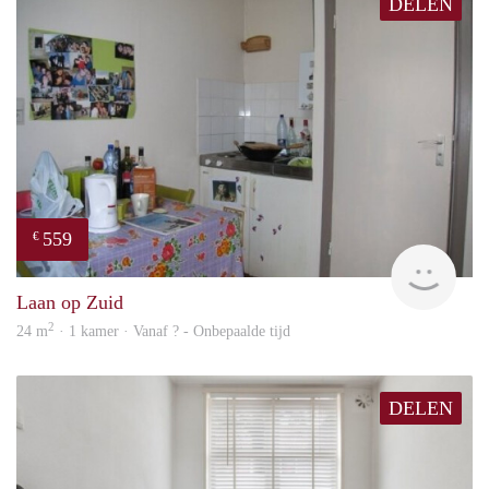
DELEN
559
€
rent
Laan op Zuid
2
24 m
· 1 kamer · Vanaf ? - Onbepaalde tijd
DELEN