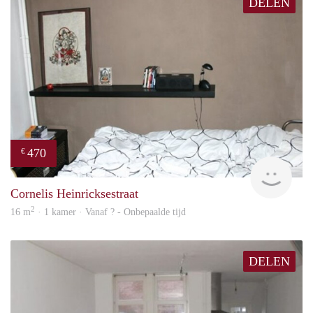
DELEN
470
€
Woni
Cornelis Heinricksestraat
2
16 m
· 1 kamer · Vanaf ? - Onbepaalde tijd
DELEN