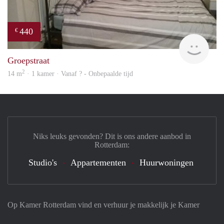
440
€
rent
Groepstraat
2
14 m
· 1 kamer · Vanaf ? - Onbepaalde tijd
Niks leuks gevonden? Dit is ons andere aanbod in
Rotterdam:
Studio's
Appartementen
Huurwoningen
Op Kamer Rotterdam vind en verhuur je makkelijk je Kamer