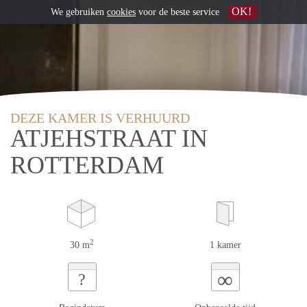
OK!
We gebruiken
cookies
voor de beste service
DEZE KAMER IS VERHUURD
ATJEHSTRAAT IN
ROTTERDAM
2
30 m
1 kamer
∞
?