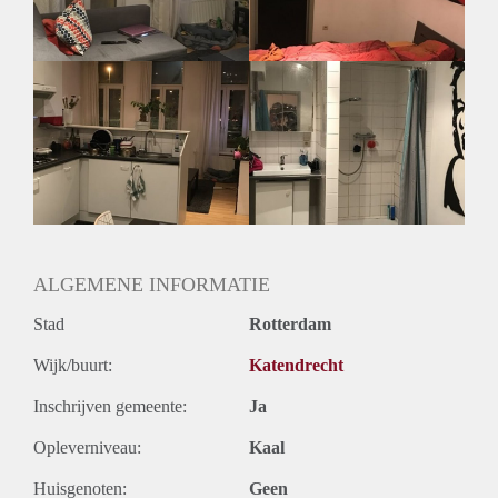
Geslacht huisgenoten: N.v.t.
ALGEMENE INFORMATIE
Stad
Rotterdam
Wijk/buurt:
Katendrecht
Inschrijven gemeente:
Ja
Opleverniveau:
Kaal
Huisgenoten:
Geen