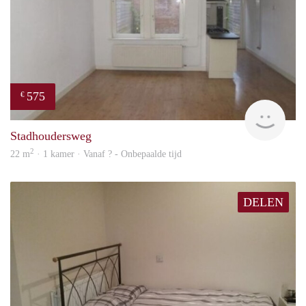
575
€
finde
Stadhoudersweg
2
22 m
· 1 kamer · Vanaf ? - Onbepaalde tijd
DELEN