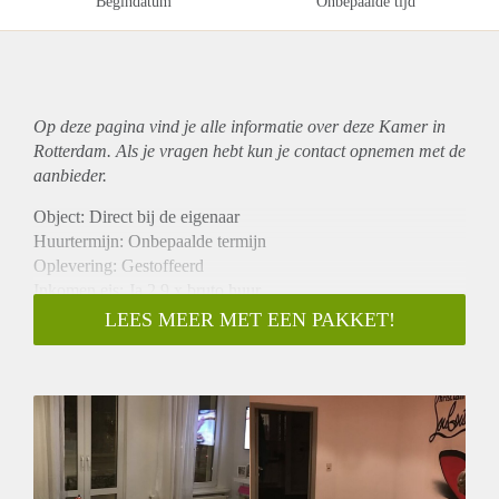
Begindatum
Onbepaalde tijd
Op deze pagina vind je alle informatie over deze Kamer in
Rotterdam. Als je vragen hebt kun je contact opnemen met de
aanbieder.
Object: Direct bij de eigenaar
Huurtermijn: Onbepaalde termijn
Oplevering: Gestoffeerd
Inkomen eis: Ja 2,9 x bruto huur
Garantiestelling mogelijk: Ja
LEES MEER MET EEN PAKKET!
Borg: 1 maand
Bemiddeling kosten: Nee
Internet: Ja
Gedeelde keuken: Nee
Gedeelde Douche: Nee
Gedeelde woonkamer: Nee
Huisgenoten: Nee