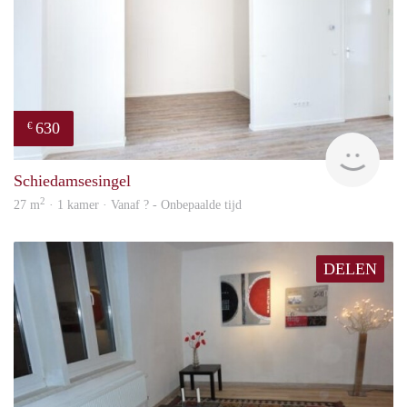
630
€
finde
Schiedamsesingel
2
27 m
· 1 kamer · Vanaf ? - Onbepaalde tijd
DELEN