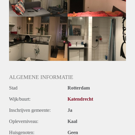
Geslacht huisgenoten: N.v.t.
ALGEMENE INFORMATIE
Stad
Rotterdam
Wijk/buurt:
Katendrecht
Inschrijven gemeente:
Ja
Opleverniveau:
Kaal
Huisgenoten:
Geen