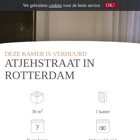
OK!
We gebruiken
cookies
voor de beste service
DEZE KAMER IS VERHUURD
ATJEHSTRAAT IN
ROTTERDAM
2
30 m
1 kamer
∞
?