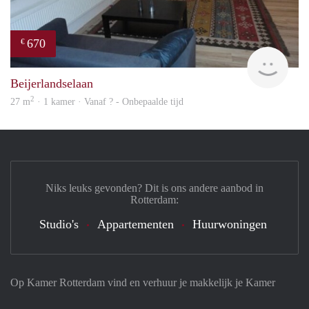
670
€
finde
Beijerlandselaan
2
27 m
· 1 kamer · Vanaf ? - Onbepaalde tijd
Niks leuks gevonden? Dit is ons andere aanbod in
Rotterdam:
Studio's
Appartementen
Huurwoningen
Op Kamer Rotterdam vind en verhuur je makkelijk je Kamer