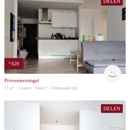
DELEN
620
€
finde
Provenierssingel
2
27 m
· 1 kamer · Vanaf ? - Onbepaalde tijd
DELEN