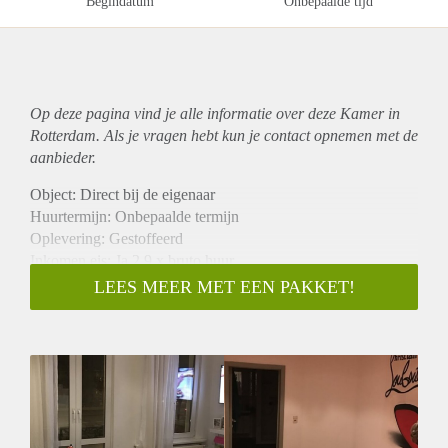
Begindatum
Onbepaalde tijd
Op deze pagina vind je alle informatie over deze Kamer in
Rotterdam. Als je vragen hebt kun je contact opnemen met de
aanbieder.
Object: Direct bij de eigenaar
Huurtermijn: Onbepaalde termijn
Oplevering: Gestoffeerd
Inkomen eis: Ja 2,9 x bruto huur
Garantiestelling mogelijk: Ja
LEES MEER MET EEN PAKKET!
Borg: 1 maand
Bemiddeling kosten: Nee
Internet: Ja
Gedeelde keuken: Nee
Gedeelde Douche: Nee
Gedeelde woonkamer: Nee
Huisgenoten: Nee