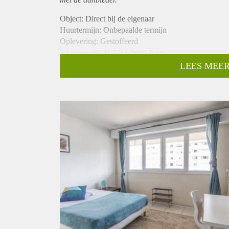
Object: Direct bij de eigenaar
Huurtermijn: Onbepaalde termijn
Oplevering: Gestoffeerd
Inkomen eis: Ja 3,0 x bruto huur
Garantiestelling mogelijk: Ja
LEES MEER
Borg: 1 maand
Bemiddeling kosten: Nee
Internet: Ja
Gedeelde keuken: Nee
Gedeelde Douche: Nee
Gedeelde woonkamer: Nee
Huisgenoten: Nee
Geslacht huisgenoten: N.v.t.