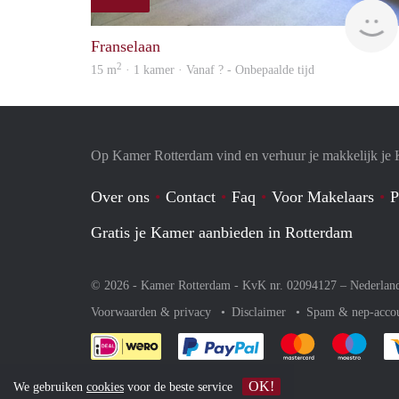
Franselaan
2
15 m
· 1 kamer · Vanaf ? - Onbepaalde tijd
Op Kamer Rotterdam vind en verhuur je makkelijk je
Over ons
Contact
Faq
Voor Makelaars
P
Gratis je Kamer aanbieden in Rotterdam
© 2026 - Kamer Rotterdam - KvK nr. 02094127 –
Nederlan
Voorwaarden & privacy
Disclaimer
Spam & nep-acco
Je rekent gemakkelijk af 
Je rekent gemak
Je rek
OK!
We gebruiken
cookies
voor de beste service