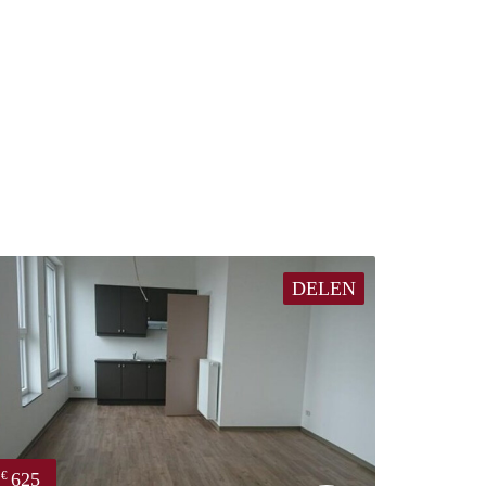
DELEN
625
€