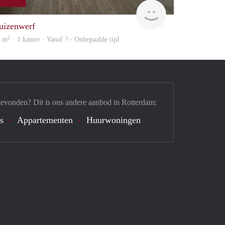
Woning
uizenwerf
2
8 m
· 1 kamer · Vanaf ? - Onbepaalde tijd
gevonden? Dit is ons andere aanbod in Rotterdam:
's
Appartementen
Huurwoningen