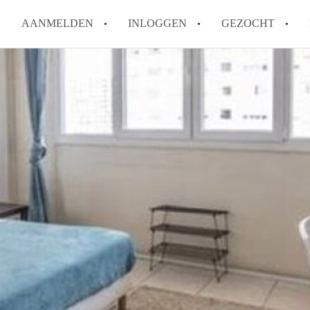
AANMELDEN
INLOGGEN
GEZOCHT
Moet ik mij inschrijven bij de
Rotterdam?
Hoe groot is de kans dat ik sn
Wat kost een studentenkamer g
In welke wijken van Rotterdam 
Hoe vind ik een kamer in Rott
Alle veelgestelde vragen