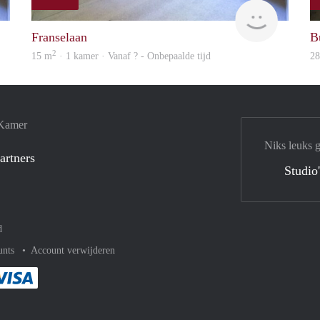
finder
finder
Franselaan
B
2
15 m
· 1 kamer · Vanaf ? - Onbepaalde tijd
2
 Kamer
Niks leuks 
artners
Studio
d
unts
Account verwijderen
met Paypal
kelijk af met Mastercard
ent gemakkelijk af met Meastro
Je rekent gemakkelijk af met Visa