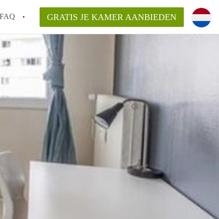
FAQ
GRATIS JE KAMER AANBIEDEN
 gemeente als ik een kamer huur in
el een kamer vind?
emiddeld in Rotterdam?
kan ik het beste wonen als student?
erdam?