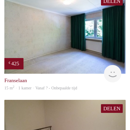
DELEN
425
€
finde
Franselaan
2
15 m
· 1 kamer · Vanaf ? - Onbepaalde tijd
DELEN