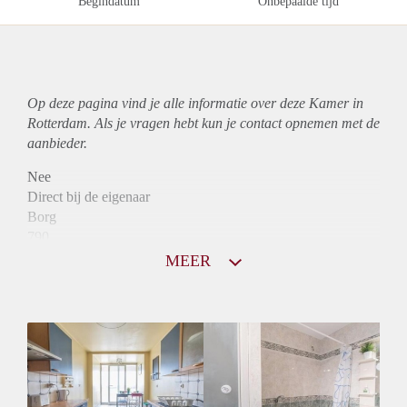
Begindatum
Onbepaalde tijd
Op deze pagina vind je alle informatie over deze Kamer in
Rotterdam. Als je vragen hebt kun je contact opnemen met de
aanbieder.
Nee
Direct bij de eigenaar
Borg
790
Garantiestelling
MEER
Mogelijk
Huurtoeslag
Mogelijk
Inkomen eis
2,9 X Maandhuur Bruto
Huurtermijn
Onbepaalde termijn