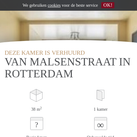
OK!
We gebruiken
cookies
voor de beste service
DEZE KAMER IS VERHUURD
VAN MALSENSTRAAT IN
ROTTERDAM
2
38 m
1 kamer
∞
?