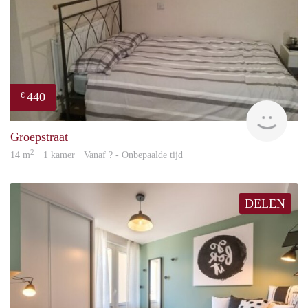
440
€
rent
Groepstraat
2
14 m
· 1 kamer · Vanaf ? - Onbepaalde tijd
DELEN