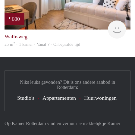
600
€
finde
Wallisweg
2
25 m
· 1 kamer · Vanaf ? - Onbepaalde tijd
Niks leuks gevonden? Dit is ons andere aanbod in
Rotterdam:
Studio's
Appartementen
Huurwoningen
Op Kamer Rotterdam vind en verhuur je makkelijk je Kamer