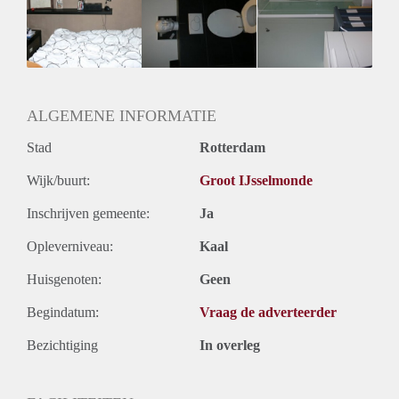
Inkomen eis
N.V.T.
Huurtermijn
Onbepaalde termijn
Oplevering
Gemeubileerd
ALGEMENE INFORMATIE
Stad
Rotterdam
Wijk/buurt:
Groot IJsselmonde
Inschrijven gemeente:
Ja
Opleverniveau:
Kaal
Huisgenoten:
Geen
Begindatum:
Vraag de adverteerder
Bezichtiging
In overleg