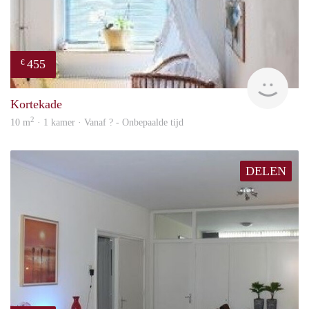
455
€
finde
Kortekade
2
10 m
· 1 kamer · Vanaf ? - Onbepaalde tijd
DELEN