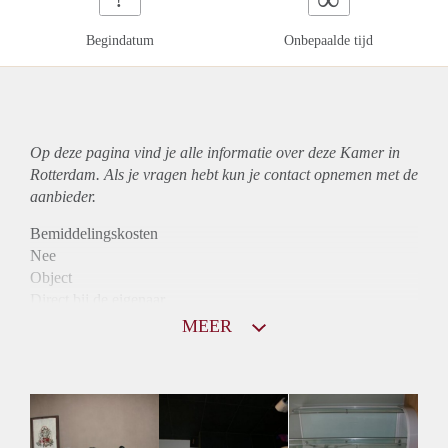
Begindatum
Onbepaalde tijd
Op deze pagina vind je alle informatie over deze Kamer in
Rotterdam. Als je vragen hebt kun je contact opnemen met de
aanbieder.
Bemiddelingskosten
Nee
Object
Direct bij de eigenaar
Borg
MEER
410
Garantiestelling
Niet mogelijk
Huurtoeslag
Niet mogelijk