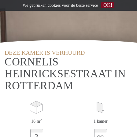
OK!
We gebruiken
cookies
voor de beste service
DEZE KAMER IS VERHUURD
CORNELIS
HEINRICKSESTRAAT IN
ROTTERDAM
2
16 m
1 kamer
∞
?