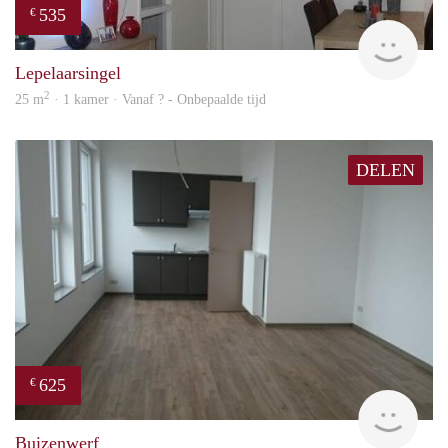
535
€
finde
Lepelaarsingel
2
25 m
· 1 kamer · Vanaf ? - Onbepaalde tijd
DELEN
625
€
finde
Buizenwerf