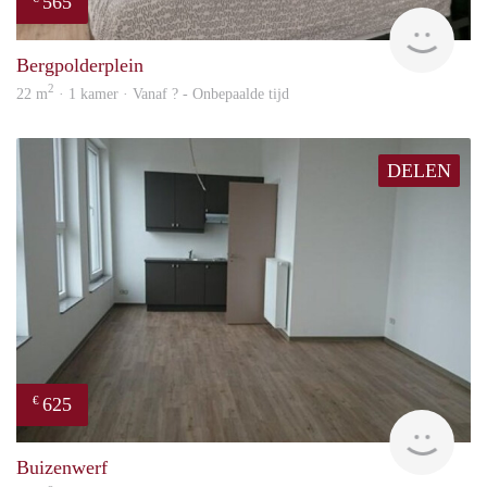
565
Woni
Bergpolderplein
2
22 m
· 1 kamer · Vanaf ? - Onbepaalde tijd
DELEN
625
€
Woni
Buizenwerf