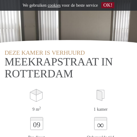
OK!
We gebruiken
cookies
voor de beste service
DEZE KAMER IS VERHUURD
MEEKRAPSTRAAT IN
ROTTERDAM
2
9 m
1 kamer
∞
09