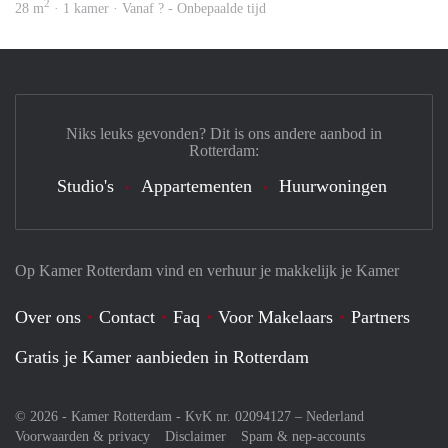
2
28 m
· 1 kamer · Vanaf ? - Onbepaalde tijd
Niks leuks gevonden? Dit is ons andere aanbod in
Rotterdam:
Studio's
Appartementen
Huurwoningen
Op Kamer Rotterdam vind en verhuur je makkelijk je Kamer
Over ons
Contact
Faq
Voor Makelaars
Partners
Gratis je Kamer aanbieden in Rotterdam
© 2026 - Kamer Rotterdam - KvK nr. 02094127 –
Nederland
Voorwaarden & privacy
Disclaimer
Spam & nep-accounts