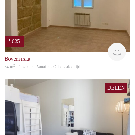
625
€
finde
Bovenstraat
2
34 m
· 1 kamer · Vanaf ? - Onbepaalde tijd
DELEN