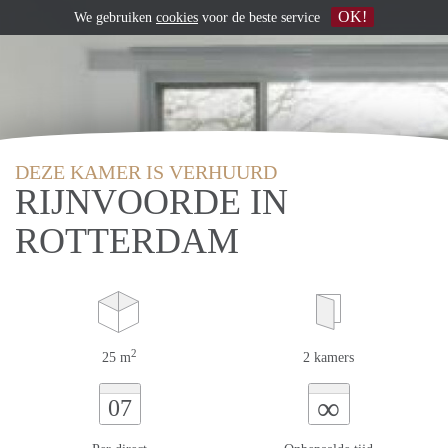
OK!
We gebruiken
cookies
voor de beste service
DEZE KAMER IS VERHUURD
RIJNVOORDE IN
ROTTERDAM
2
25 m
2 kamers
∞
07