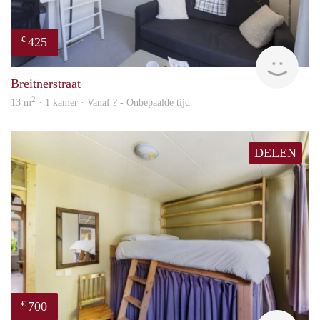
425
€
finde
Breitnerstraat
2
13 m
· 1 kamer · Vanaf ? - Onbepaalde tijd
DELEN
700
€
finde