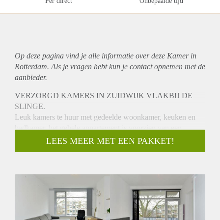
Per direct
Onbepaalde tijd
Op deze pagina vind je alle informatie over deze Kamer in
Rotterdam. Als je vragen hebt kun je contact opnemen met de
aanbieder.
VERZORGD KAMERS IN ZUIDWIJK VLAKBIJ DE
SLINGE.
Leuk kamers te huur met gedeelde woonkamer, keuken en
badkamer. het gehele appartement is voorzien van een
laminaatvloer en is gedeeltelijk gemeubileerd. De gedeelde
LEES MEER MET EEN PAKKET!
keuken is voorzien van een koel en vriescombinatie,
vaatwasser, wasmachine en magnetron.
Kamer 1
Ruime kamer 4.18 x 2.84 aan de voorzijde en toegang naar
het balkon.
Kamer 2
Ruime kamer 3.85 x 3.50 (achterzijde)