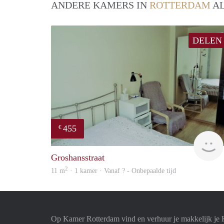
ANDERE KAMERS IN
ROTTERDAM
AL
DELEN
455
€
Groshansstraat
2
11 m
· 1 kamer · Vanaf ? - Onbepaalde tijd
Op Kamer Rotterdam vind en verhuur je makkelijk je