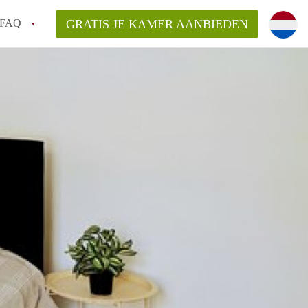
FAQ
GRATIS JE KAMER AANBIEDEN
 gemeente als ik een kamer huur in
el een kamer vind?
emiddeld in Rotterdam?
kan ik het beste wonen als student?
erdam?