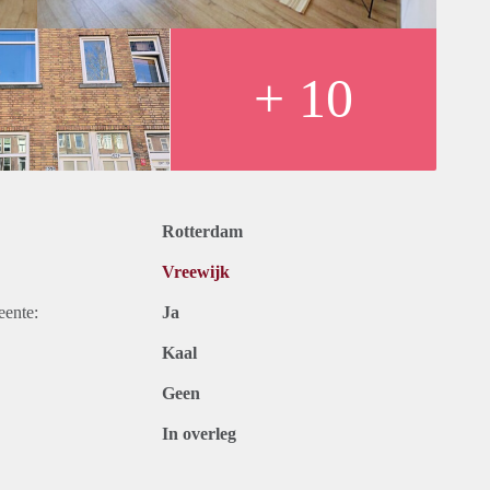
dig uitgeruste keuken met grote koelkast, vaatwasser en
urprijs Dichtbij openbaar vervoer Vlakbij winkelcentrum
or studenten met een geldig inschrijvingsbewijs Maximale
+ 10
hting en uw gewenste huurperiode.
nbegrepen in de huurprijs en beschikbaar bij aankomst.
hat, portal, e-mail en telefoon indien nodig en kan problemen
Rotterdam
Vreewijk
tum mogen niet op een zondag of een Nederlandse feestdag
eente:
Ja
eheerder te worden overgemaakt vóór de sleuteloverdracht.
Kaal
egistratie op dit adres bij de gemeente is altijd mogelijk.
ne boekingsplatform is. Het uitwisselen van contactgegevens
Geen
mogelijk. Als u deze accommodatie wilt reserveren, stuur me
In overleg
w leeftijd en beroep. Ik kijk ernaar uit u te ontmoeten!
t met een paar gezellige medebewoners. De keuken, badkamer
hier niet alleen praktisch maar ook sociaal maakt.