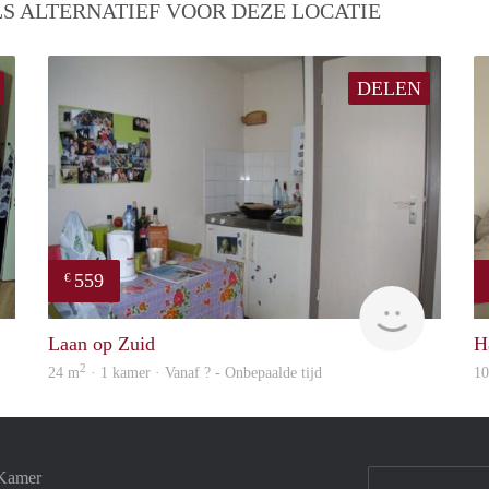
S ALTERNATIEF VOOR DEZE LOCATIE
DELEN
559
€
rent
rent
Laan op Zuid
H
2
24 m
· 1 kamer · Vanaf ? - Onbepaalde tijd
1
 Kamer