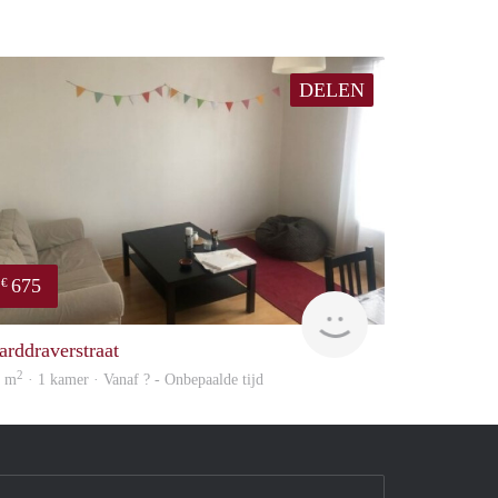
DELEN
675
€
finder
arddraverstraat
2
0 m
· 1 kamer · Vanaf ? - Onbepaalde tijd