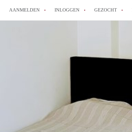
AANMELDEN
INLOGGEN
GEZOCHT
Moet ik mij inschrijven bij de
Rotterdam?
Hoe groot is de kans dat ik sn
Wat kost een studentenkamer g
In welke wijken van Rotterdam 
Hoe vind ik een kamer in Rott
Alle veelgestelde vragen