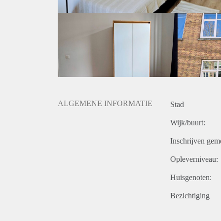
m2 Luxe badkamer met ligbad en aparte douche Volle
inductiekookplaat Snel internet inbegrepen in de hu
Zuidplein Verhuur inclusief alle diensten Alleen vo
huurperiode: 24 maanden
Stuur een korte introductie over uzelf, uw studieric
Snelle wifi-internetverbinding (400 Mb/s) is i
De minimale verblijfsduur is 5 maanden.
Een full-service team is 24/7 bereikbaar via c
binnen 48 uur oplossen.
Officiële contracten met registratie.
ALGEMENE INFORMATIE
Stad
Officieel incheckrapport met foto's.
Wijk/buurt:
** Belangrijke informatie! ** De in- en uitcheckda
vallen.
Inschrijven gem
De borg dient direct op de rekening van de b
Opleverniveau:
Dit is een officiële woning met vergunning en r
Houd er rekening mee dat HousingAnywhere een onli
Huisgenoten:
en het aanbieden van bezichtigingen is daarom niet 
Bezichtiging
dan een boekingsaanvraag of een bericht en vermeld u
Samen wonen, samen delen Je deelt het appartemen
en het toilet zijn gemeenschappelijk, wat het wonen 