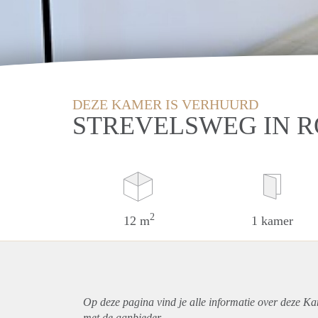
DEZE KAMER IS VERHUURD
STREVELSWEG IN 
2
12 m
1 kamer
Op deze pagina vind je alle informatie over deze K
met de aanbieder.