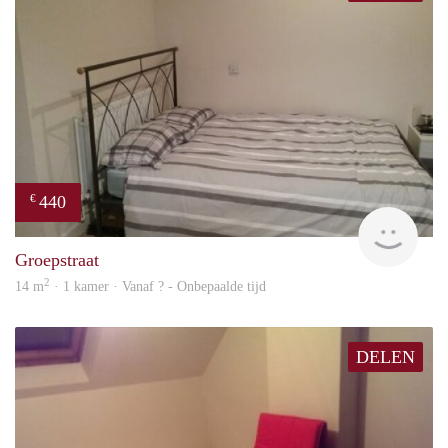
440
€
rent
Groepstraat
2
14 m
· 1 kamer · Vanaf ? - Onbepaalde tijd
DELEN