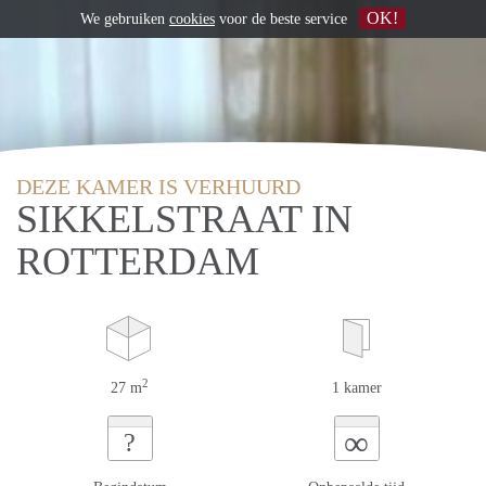
OK!
We gebruiken
cookies
voor de beste service
DEZE KAMER IS VERHUURD
SIKKELSTRAAT IN
ROTTERDAM
2
27 m
1 kamer
∞
?