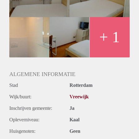
Geslacht huisgenoten: N.v.t.
+ 1
ALGEMENE INFORMATIE
Stad
Rotterdam
Wijk/buurt:
Vreewijk
Inschrijven gemeente:
Ja
Opleverniveau:
Kaal
Huisgenoten:
Geen