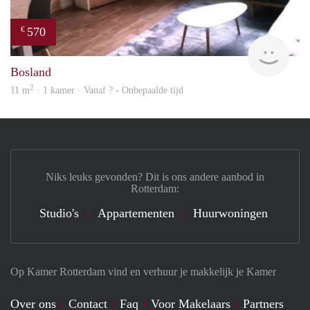
570
€
finde
Bosland
2
11 m
· 1 kamer · Vanaf ? - Onbepaalde tijd
Niks leuks gevonden? Dit is ons andere aanbod in
Rotterdam:
Studio's
Appartementen
Huurwoningen
Op Kamer Rotterdam vind en verhuur je makkelijk je Kamer
Over ons
Contact
Faq
Voor Makelaars
Partners