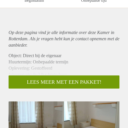
Begindatum
Onbepaalde tijd
Op deze pagina vind je alle informatie over deze Kamer in
Rotterdam. Als je vragen hebt kun je contact opnemen met de
aanbieder.
Object: Direct bij de eigenaar
Huurtermijn: Onbepaalde termijn
Oplevering: Gestoffeerd
Inkomen eis: Ja 2,9 x bruto huur
Garantiestelling mogelijk: Ja
LEES MEER MET EEN PAKKET!
Borg: 1 maand
Bemiddeling kosten: Nee
Internet: Ja
Gedeelde keuken: Nee
Gedeelde Douche: Nee
Gedeelde woonkamer: Nee
Huisgenoten: Nee