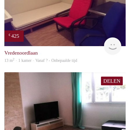
425
€
rent
Vredenoordlaan
2
13 m
· 1 kamer · Vanaf ? - Onbepaalde tijd
DELEN