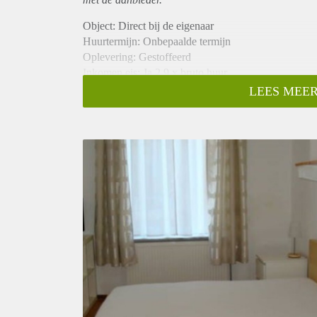
Object: Direct bij de eigenaar
Huurtermijn: Onbepaalde termijn
Oplevering: Gestoffeerd
Inkomen eis: Ja 2,9 x bruto huur
Garantiestelling mogelijk: Ja
LEES MEER
Borg: 1 maand
Bemiddeling kosten: Nee
Internet: Ja
Gedeelde keuken: Nee
Gedeelde Douche: Nee
Gedeelde woonkamer: Nee
Huisgenoten: Nee
Geslacht huisgenoten: N.v.t.