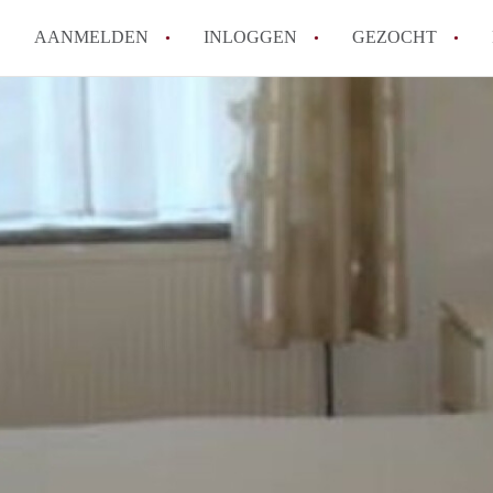
AANMELDEN
INLOGGEN
GEZOCHT
Moet ik mij inschrijven bij de
Rotterdam?
Hoe groot is de kans dat ik sn
Wat kost een studentenkamer g
In welke wijken van Rotterdam 
Hoe vind ik een kamer in Rott
Alle veelgestelde vragen