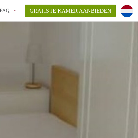
FAQ
GRATIS JE KAMER AANBIEDEN
 gemeente als ik een kamer huur in
el een kamer vind?
emiddeld in Rotterdam?
kan ik het beste wonen als student?
erdam?