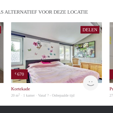
S ALTERNATIEF VOOR DEZE LOCATIE
DELEN
670
€
finder
rent
Kortekade
P
2
20 m
· 1 kamer · Vanaf ? - Onbepaalde tijd
2