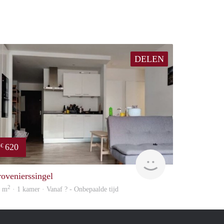
DELEN
620
€
finder
rovenierssingel
2
7 m
· 1 kamer · Vanaf ? - Onbepaalde tijd