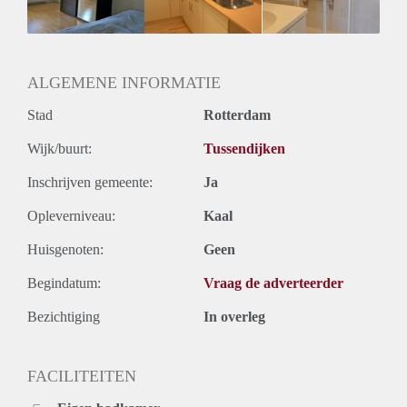
Huurtermijn
Onbepaalde termijn
Oplevering
Gestoffeerd
ALGEMENE INFORMATIE
Stad
Rotterdam
Wijk/buurt:
Tussendijken
Inschrijven gemeente:
Ja
Opleverniveau:
Kaal
Huisgenoten:
Geen
Begindatum:
Vraag de adverteerder
Bezichtiging
In overleg
FACILITEITEN