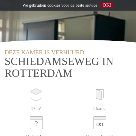
OK!
We gebruiken
cookies
voor de beste service
DEZE KAMER IS VERHUURD
SCHIEDAMSEWEG IN
ROTTERDAM
2
17 m
1 kamer
∞
?