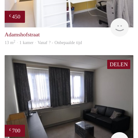
450
€
rent
Adamshofstraat
2
13 m
· 1 kamer · Vanaf ? - Onbepaalde tijd
DELEN
700
€
rent