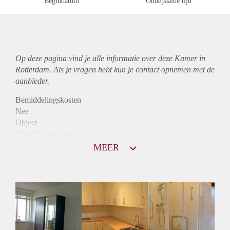
Begindatum
Onbepaalde tijd
Op deze pagina vind je alle informatie over deze Kamer in
Rotterdam. Als je vragen hebt kun je contact opnemen met de
aanbieder.
Bemiddelingskosten
Nee
Object
Direct bij de eigenaar
Borg
MEER
397
Garantiestelling
Niet mogelijk
Huurtoeslag
Niet mogelijk
Inkomen eis
N.V.T.