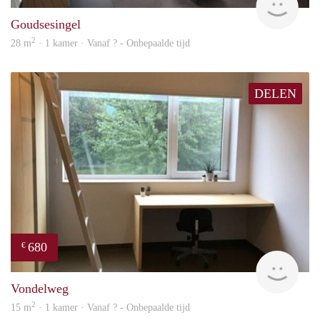
Goudsesingel
2
28 m
· 1 kamer · Vanaf ? - Onbepaalde tijd
DELEN
680
€
finde
Vondelweg
2
15 m
· 1 kamer · Vanaf ? - Onbepaalde tijd