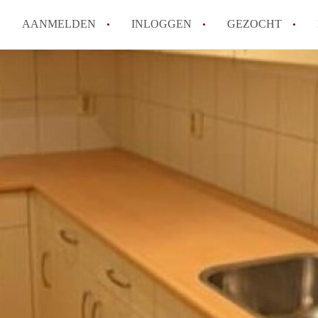
AANMELDEN
INLOGGEN
GEZOCHT
Moet ik mij inschrijven bij de
Rotterdam?
Hoe groot is de kans dat ik sn
Wat kost een studentenkamer g
In welke wijken van Rotterdam 
Hoe vind ik een kamer in Rott
Alle veelgestelde vragen