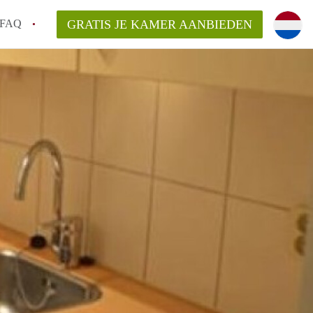
FAQ
GRATIS JE KAMER AANBIEDEN
 gemeente als ik een kamer huur in
el een kamer vind?
emiddeld in Rotterdam?
kan ik het beste wonen als student?
erdam?