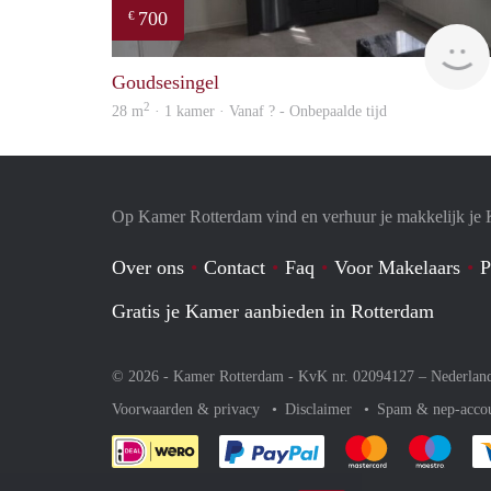
700
€
Goudsesingel
2
28 m
· 1 kamer · Vanaf ? - Onbepaalde tijd
Op Kamer Rotterdam vind en verhuur je makkelijk je
Over ons
Contact
Faq
Voor Makelaars
P
Gratis je Kamer aanbieden in Rotterdam
© 2026 - Kamer Rotterdam - KvK nr. 02094127 –
Nederlan
Voorwaarden & privacy
Disclaimer
Spam & nep-acco
Je rekent gemakkelijk af 
Je rekent gemak
Je rek