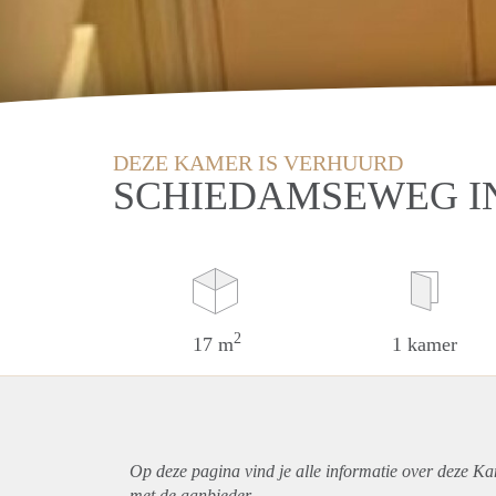
DEZE KAMER IS VERHUURD
SCHIEDAMSEWEG I
2
17 m
1 kamer
Op deze pagina vind je alle informatie over deze K
met de aanbieder.