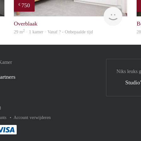
750
€
finder
Woning
Overblaak
B
2
29 m
· 1 kamer · Vanaf ? - Onbepaalde tijd
2
 Kamer
Niks leuks 
artners
Studio
d
unts
Account verwijderen
met Paypal
kelijk af met Mastercard
ent gemakkelijk af met Meastro
Je rekent gemakkelijk af met Visa