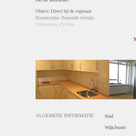
Object: Direct bij de eigenaar
Huurtermijn: Bepaalde termijn
Oplevering: Zie foto
Inkomen eis: Nee
Borg: 1 maand
Bemiddeling kosten: Nee
Internet: Ja
Gedeelde keuken: Ja
Gedeelde Douche: Ja
Gedeelde woonkamer: Ja
Huisgenoten: Ja
Geslacht huisgenoten: Gemengd
ALGEMENE INFORMATIE
Stad
Wijk/buurt: