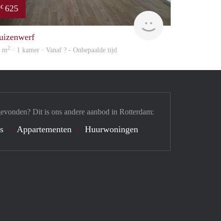
625
€
Woning
uizenwerf
2
8 m
· 1 kamer · Vanaf ? - Onbepaalde tijd
gevonden? Dit is ons andere aanbod in Rotterdam:
's
Appartementen
Huurwoningen